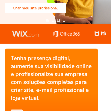
Criar meu site profissional
Tenha presença digital,
aumente sua visibilidade online
e profissionalize sua empresa
com soluções completas para
criar site, e-mail profissional e
loja virtual.