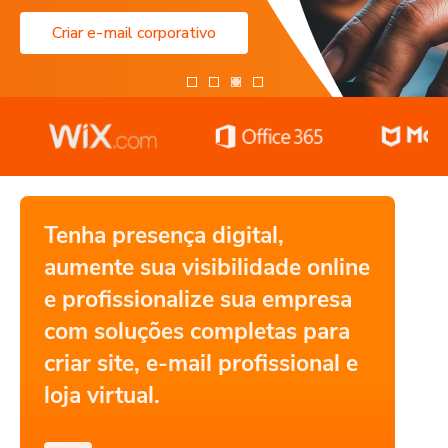
Criar e-mail corporativo
Tenha presença digital,
aumente sua visibilidade online
e profissionalize sua empresa
com soluções completas para
criar site, e-mail profissional e
loja virtual.