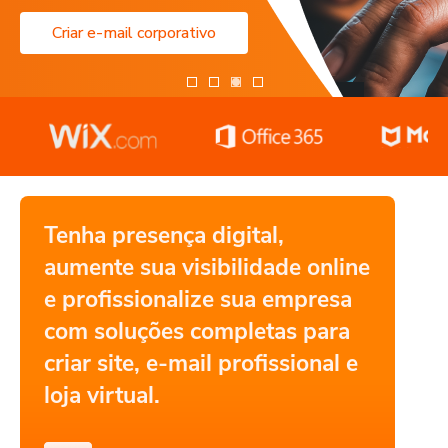
Criar e-mail corporativo
Tenha presença digital,
aumente sua visibilidade online
e profissionalize sua empresa
com soluções completas para
criar site, e-mail profissional e
loja virtual.