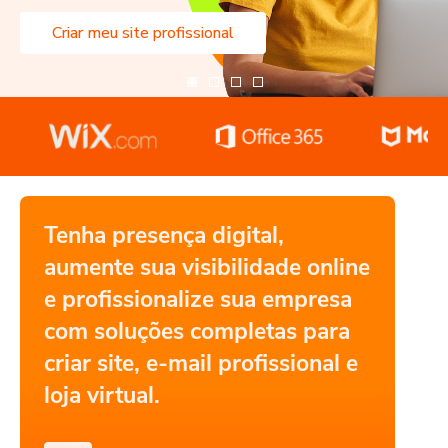
Criar meu site profissional
Tenha presença digital,
aumente sua visibilidade online
e profissionalize sua empresa
com soluções completas para
criar site, e-mail profissional e
loja virtual.