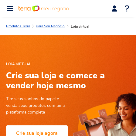
Produtos Terra
Para Seu Negócio
Loja virtual
LOJA VIRTUAL
Crie sua loja e
comece a
vender hoje
mesmo
Tire seus sonhos do papel e
venda seus produtos com uma
plataforma completa
Crie sua loja agora