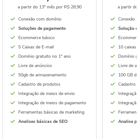
a partir do 13º mês por R$ 28,90
a partir d
Conexão com domínio
Conexão c
Soluções de pagamento
Solução d
Ecommerce básico
Ecommerc
5 Caixas de E-mail
10 caixas 
Domínio gratuito no 1° ano
Domínio gr
Livre de anúncios
Livre de a
50gb de armazenamento
100 GB de
Cadastro de produtos
Cadastro 
Integração de meios de envio
Integração
Integração de meios de pagamento
Integraçã
Ferramentas básicas de marketing
Ferrament
Analises básicas de SEO
Analise p