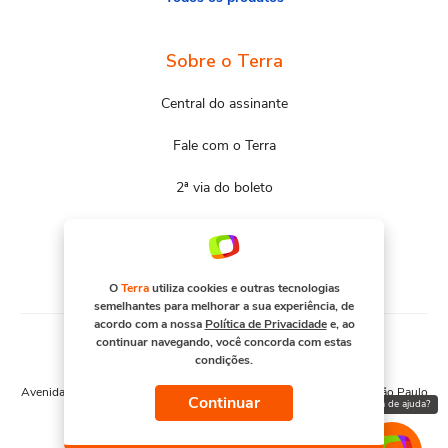
Sobre o Terra
Central do assinante
Fale com o Terra
2ª via do boleto
Mapa do site
Portal Terra
O
Terra
utiliza cookies e outras tecnologias
semelhantes para melhorar a sua experiência, de
acordo com a nossa
Política de Privacidade
e, ao
continuar navegando, você concorda com estas
condições.
© COPYRIGHT 2026, TERRA NETWORKS BRASIL S.A
Avenida Engenheiro Luís Carlos Berrini, 1376 - Cidade Monções - São Paulo
Continuar
Precisa de ajuda?
– SP. CNPJ 91.088.328/0001-67