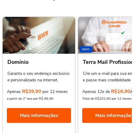
NOVO
Domínio
Terra Mail Profissio
Garanta o seu endereço exclusivo
Crie um e-mail para sua e
e personalizado na internet.
e passe mais credibilidade 
seus clientes.
R$39,90
R$16,90
Apenas
por 12 meses
Apenas 12x de
/
a partir do 2° ano por R$ 86,90
Total de R$202,80 por 12 meses
Mais informações
Mais informaçõe