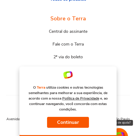
Sobre o Terra
Central do assinante
Fale com o Terra
2ª via do boleto
Mapa do site
Portal Terra
O
Terra
utiliza cookies e outras tecnologias
semelhantes para melhorar a sua experiência, de
acordo com a nossa
Política de Privacidade
e, ao
continuar navegando, você concorda com estas
condições.
© COPYRIGHT 2026, TERRA NETWORKS BRASIL S.A
Avenida Engenheiro Luís Carlos Berrini, 1376 - Cidade Monções - São Paulo
Continuar
Precisa de ajuda?
– SP. CNPJ 91.088.328/0001-67