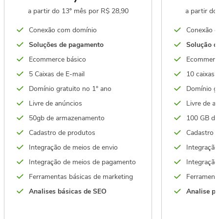
a partir do 13º mês por R$ 28,90
a partir d
Conexão com domínio
Conexão c
Soluções de pagamento
Solução d
Ecommerce básico
Ecommerc
5 Caixas de E-mail
10 caixas 
Domínio gratuito no 1° ano
Domínio gr
Livre de anúncios
Livre de a
50gb de armazenamento
100 GB de
Cadastro de produtos
Cadastro 
Integração de meios de envio
Integração
Integração de meios de pagamento
Integraçã
Ferramentas básicas de marketing
Ferrament
Analises básicas de SEO
Analise p