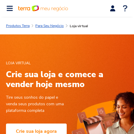
Produtos Terra
Para Seu Negócio
Loja virtual
LOJA VIRTUAL
Crie sua loja e
comece a
vender hoje
mesmo
Tire seus sonhos do papel e
venda seus produtos com uma
plataforma completa
Crie sua loja agora