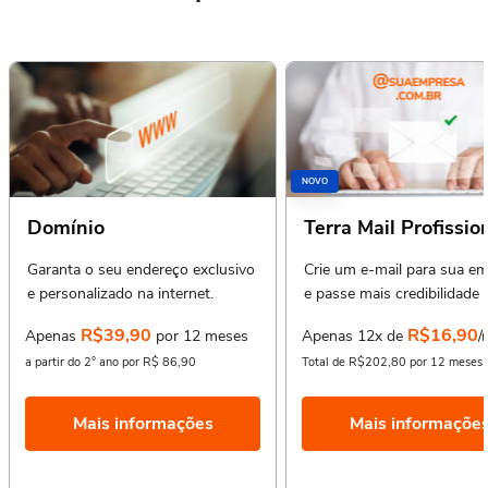
NOVO
Domínio
Terra Mail Profissio
Garanta o seu endereço exclusivo
Crie um e-mail para sua e
e personalizado na internet.
e passe mais credibilidade 
seus clientes.
R$39,90
R$16,90
Apenas
por 12 meses
Apenas 12x de
/
a partir do 2° ano por R$ 86,90
Total de R$202,80 por 12 meses
Mais informações
Mais informaçõe