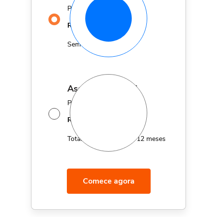
Por apenas
29,90
R$
MÊS
Sem fidelidade
assinatura anual
Por apenas 12x de
14,95
R$
MÊS
Total de R$179,40 por 12 meses
Comece agora