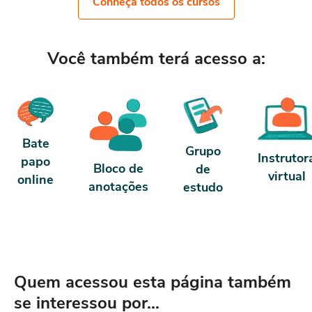
carga horária: O curso possui 10 horas de
Conheça todos os cursos
se for concluído antes de 5 dia
carga horária.
ter 10 horas de carga horária.
nosso contrato e termos de us
Você também terá acesso a:
Bate
Grupo
Instrutor
papo
Bloco de
de
virtual
online
anotações
estudo
Quem acessou esta página também
se interessou por...