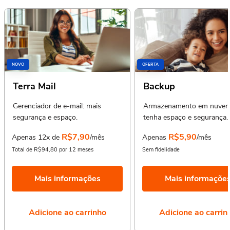
NOVO
OFERTA
Terra Mail
Backup
Gerenciador de e-mail: mais
Armazenamento em nuvem
segurança e espaço.
tenha espaço e segurança.
R$7,90
R$5,90
Apenas 12x de
/mês
Apenas
/mês
Total de R$94,80 por 12 meses
Sem fidelidade
Mais informações
Mais informaçõe
Adicione ao carrinho
Adicione ao carrin