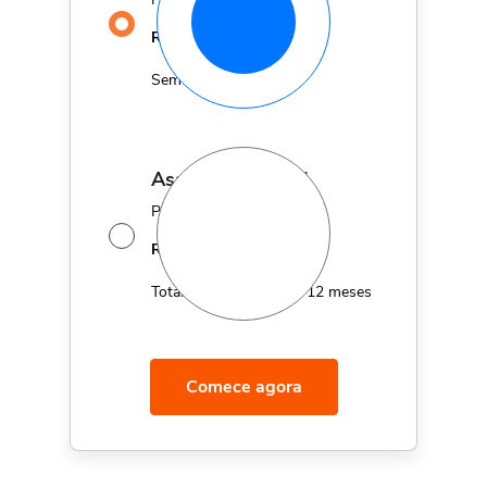
29,90
R$
MÊS
Sem fidelidade
assinatura anual
Por apenas 12x de
14,95
R$
MÊS
Total de R$179,40 por 12 meses
Comece agora