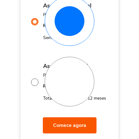
assinatura mensal
Por apenas
29,90
R$
MÊS
Sem fidelidade
assinatura anual
Por apenas 12x de
14,95
R$
MÊS
Total de R$179,40 por 12 meses
Comece agora