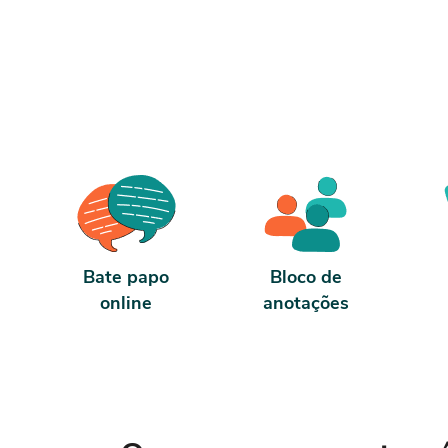
com PHP e MySQL,. Sobre a carga horária:
O curso possui 80 horas de carga horária.
Porém, se for concluído antes de 5 dias,
passa a ter 10 horas de carga horária.
Conforme nosso contrato e termos de uso.
Bate papo
Bloco de
online
anotações