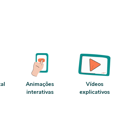
orme
tal
Animações
Vídeos
interativas
explicativos