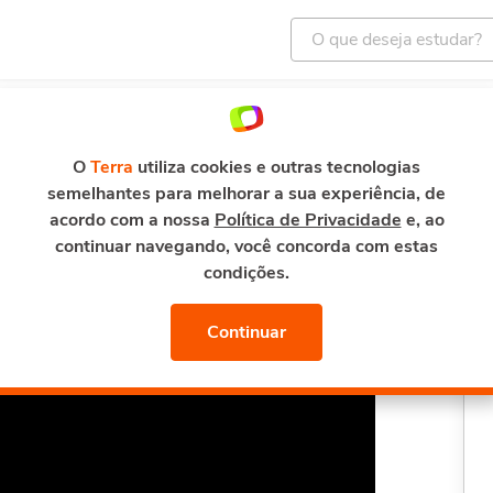
ENTRETENIMENTO
E-MAIL E SEGURANÇA
TERRA M
mento
Curso de CSS 3
O
Terra
utiliza cookies e outras tecnologias
semelhantes para melhorar a sua experiência, de
acordo com a nossa
Política de Privacidade
e, ao
continuar navegando, você concorda com estas
condições.
Continuar