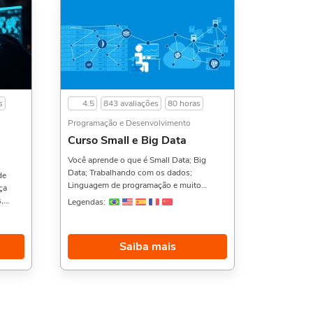
s
4.5
843 avaliações
80 horas
Programação e Desenvolvimento
Curso Small e Big Data
Você aprende o que é Small Data; Big
Data; Trabalhando com os dados;
de
Linguagem de programação e muito
ça
mais.Curtiu esse curso? Então aproveite e
,
Legendas:
veja também o Curso de Introdução ao
li
Microsoft Word,, Excel: Função SE, e
o que
Sequência de Montagem de
Saiba mais
Computadores,. Sobre a carga horária: O
urso
curso possui 80 horas de carga horária.
ção ao
Porém, se for concluído antes de 5 dias,
passa a ter 10 horas de carga horária.
orém,
Conforme nosso contrato e termos de uso.
ssa a