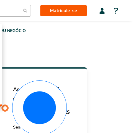
Matricule-se
EU NEGÓCIO
assinatura mensal
Por apenas
29,90
R$
MÊS
Sem fidelidade