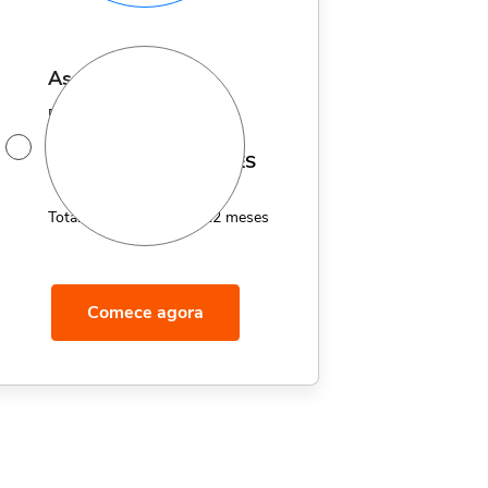
assinatura anual
Por apenas 12x de
14,95
R$
MÊS
Total de R$179,40 por 12 meses
Comece agora