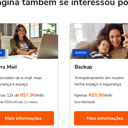
ina também se interessou por
O
OFERTA
rra Mail
Backup
enciador de e-mail: mais
Armazenamento em nuvem:
urança e espaço.
tenha espaço e segurança.
R$7,90
R$5,90
nas 12x de
/mês
Apenas
/mês
l de R$94,80 por 12 meses
Sem fidelidade
Mais informações
Mais informações