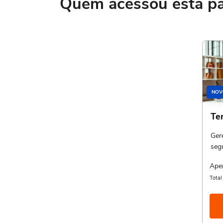
Quem acessou esta pág
NOV
Te
Ger
seg
Ape
Tota