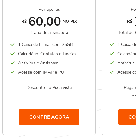
Por apenas
Por
60,00
R$
NO PIX
R$
1 ano de assinatura
Total de 
1 Caixa de E-mail com 25GB
1 Caixa d
Calendário, Contatos e Tarefas
Calendário
Antivírus e Antispam
Antivírus 
Acesse com IMAP e POP
Acesse c
Desconto no Pix a vista
Pagame
Car
COMPRE AGORA
CO