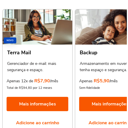
NOVO
Terra Mail
Backup
Gerenciador de e-mail: mais
Armazenamento em nuvem
segurança e espaço.
tenha espaço e segurança.
R$7,90
R$5,90
Apenas 12x de
/mês
Apenas
/mês
Total de R$94,80 por 12 meses
Sem fidelidade
Mais informações
Mais informaçõe
Adicione ao carrinho
Adicione ao carrin