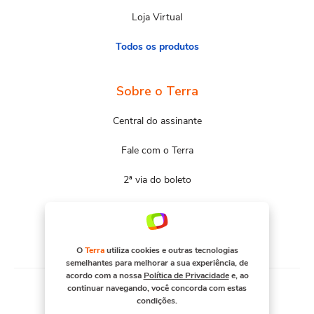
Loja Virtual
Todos os produtos
Sobre o Terra
Central do assinante
Fale com o Terra
2ª via do boleto
Mapa do site
Portal Terra
O
Terra
utiliza cookies e outras tecnologias
semelhantes para melhorar a sua experiência, de
acordo com a nossa
Política de Privacidade
e, ao
continuar navegando, você concorda com estas
condições.
© COPYRIGHT 2026, TERRA NETWORKS BRASIL S.A