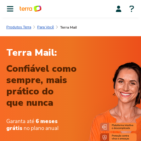
Produtos Terra
Para Você
Terra Mail
Terra Mail:
Confiável como
sempre,
mais
prático do
que nunca
Garanta até
6 meses
grátis
no plano anual