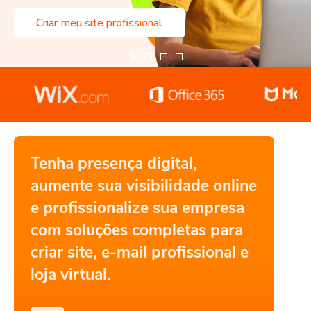
Criar meu site profissional
Tenha presença digital,
aumente sua visibilidade online
e profissionalize sua empresa
com soluções completas para
criar site, e-mail profissional e
loja virtual.