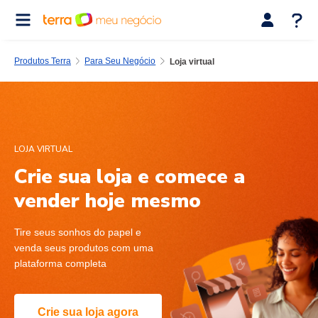
Produtos Terra
Para Seu Negócio
Loja virtual
LOJA VIRTUAL
Crie sua loja e
comece a
vender hoje
mesmo
Tire seus sonhos do papel e
venda seus produtos com uma
plataforma completa
Crie sua loja agora