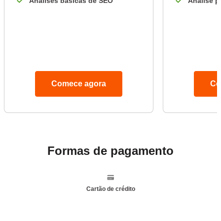
Analises básicas de SEO
Analise 
Comece agora
Co
Formas de pagamento
Cartão de crédito