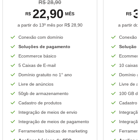
R$ 28,90
22,90
3
R$
MÊS
R$
a partir do 13º mês por R$ 28,90
a partir d
Conexão com domínio
Conexão 
Soluções de pagamento
Solução 
Ecommerce básico
Ecommerc
5 Caixas de E-mail
10 caixas 
Domínio gratuito no 1° ano
Domínio gr
Livre de anúncios
Livre de a
50gb de armazenamento
100 GB d
Cadastro de produtos
Cadastro 
Integração de meios de envio
Integraçã
Integração de meios de pagamento
Integraçã
Ferramentas básicas de marketing
Ferrament