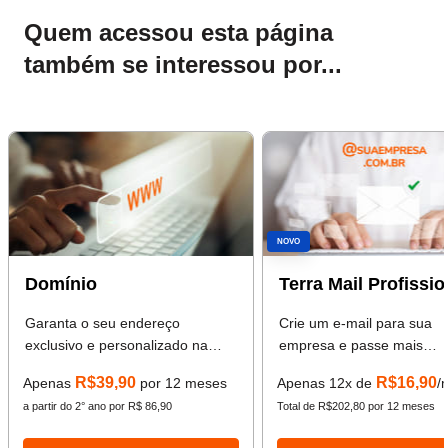
Quem acessou esta página
também se interessou por...
NOVO
Domínio
Terra Mail Profissio
Garanta o seu endereço
Crie um e-mail para sua
exclusivo e personalizado na
empresa e passe mais
internet.
credibilidade aos seus clie
R$39,90
R$16,90
Apenas
por 12 meses
Apenas 12x de
/
a partir do 2° ano por R$ 86,90
Total de R$202,80 por 12 meses