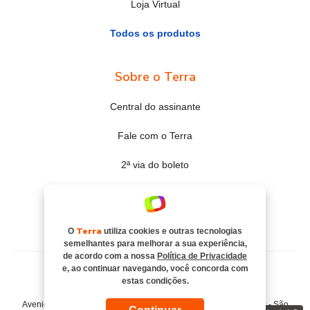
Loja Virtual
Todos os produtos
Sobre o Terra
Central do assinante
Fale com o Terra
2ª via do boleto
Mapa do site
Portal Terra
Terra
O
utiliza cookies e outras tecnologias
semelhantes para melhorar a sua experiência,
de acordo com a nossa
Política de Privacidade
e, ao continuar navegando, você concorda com
estas condições.
© COPYRIGHT 2026, TERRA NETWORKS BRASIL S.A
Avenida Engenheiro Luís Carlos Berrini, 1376 - Cidade Monções - São