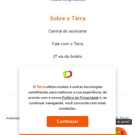
Sobre o Terra
Central do assinante
Fale com o Terra
2ª via do boleto
Mapa do site
Portal Terra
O
Terra
utiliza cookies e outras tecnologias
semelhantes para melhorar a sua experiência, de
acordo com a nossa
Política de Privacidade
e, ao
continuar navegando, você concorda com estas
condições.
© COPYRIGHT 2026, TERRA NETWORKS BRASIL S.A
Avenida Engenheiro Luís Carlos Berrini, 1376 - Cidade Monções - São Paulo
Continuar
Precisa de ajuda?
– SP. CNPJ 91.088.328/0001-67