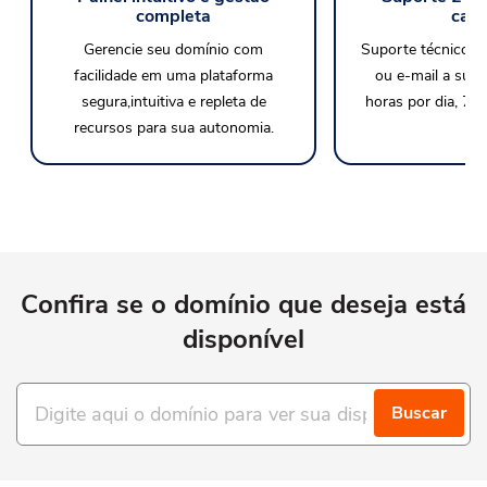
completa
cana
Gerencie seu domínio com
Suporte técnico po
facilidade em uma plataforma
ou e-mail a sua 
segura,intuitiva e repleta de
horas por dia, 7 d
recursos para sua autonomia.
Confira se o domínio que deseja está
disponível
Buscar