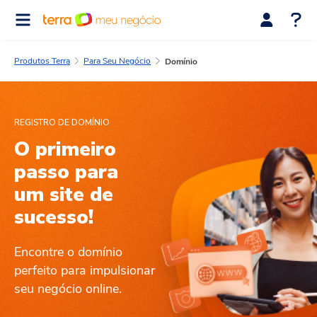
Produtos Terra
Para Seu Negócio
Domínio
REGISTRO DE DOMÍNIO
O primeiro
passo para
um site de
sucesso!
Encontre o domínio
perfeito para impulsionar
seu
negócio online.