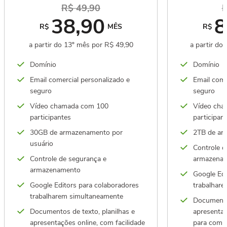
R$ 49,90
R
38,90
8
R$
MÊS
R$
a partir do 13º mês por R$ 49,90
a partir do
Domínio
Domínio
Email comercial personalizado e
Email come
seguro
seguro
Vídeo chamada com 100
Vídeo cha
participantes
participan
30GB de armazenamento por
2TB de ar
usuário
Controle d
Controle de segurança e
armazena
armazenamento
Google Edi
Google Editors para colaboradores
trabalhar
trabalharem simultaneamente
Documentos
Documentos de texto, planilhas e
apresentaç
apresentações online, com facilidade
para compa