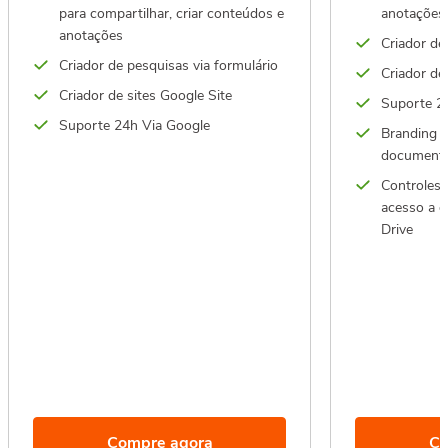
para compartilhar, criar conteúdos e
anotações
anotações
Criador de
Criador de pesquisas via formulário
Criador de
Criador de sites Google Site
Suporte 2
Suporte 24h Via Google
Branding p
documento
Controles 
acesso a 
Drive
Compre agora
Co