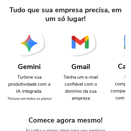
Tudo que sua empresa precisa, em
um só lugar!
Cal
Gemini
Gmail
Ma
Turbine sua
Tenha um e-mail
compro
produtividade com a
confiável com o
comparti
IA integrada.
domínio da sua
com su
empresa
*Incluso em todos os planos
Comece agora mesmo!
Escolha o plano ideal para seu negócio