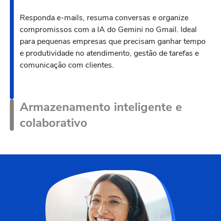
Google. Com IA integrada, como tela inteligente e
Responda e-mails, resuma conversas e organize
correções automáticas, sua equipe trabalha com mais
compromissos com a IA do Gemini no Gmail. Ideal
agilidade.
para pequenas empresas que precisam ganhar tempo
e produtividade no atendimento, gestão de tarefas e
comunicação com clientes.
Armazenamento inteligente e
colaborativo
Armazene documentos, compartilhe arquivos com sua
equipe e encontre tudo com facilidade no Google
Drive. Com suporte a diversos formatos e recursos
inteligentes, seu trabalho fica mais organizado, seguro
e acessível em qualquer dispositivo.