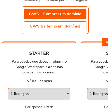
GWS + Comprar um domínio
GWS (Já tenho um domínio)
R
STARTER
S
Para aqueles que desejam adquirir o
Para aqueles
Google Workspace e ainda não
Google Wo
possuem um domínio.
poss
N° de licenças
N°
Por apenas 12x de
Por