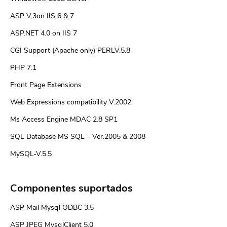
ASP V.3on IIS 6 & 7
ASP.NET 4.0 on IIS 7
CGI Support (Apache only) PERLV.5.8
PHP 7.1
Front Page Extensions
Web Expressions compatibility V.2002
Ms Access Engine MDAC 2.8 SP1
SQL Database MS SQL – Ver.2005 & 2008
MySQL-V.5.5
Componentes suportados
ASP Mail Mysql ODBC 3.5
ASP JPEG MysqlClient 5.0