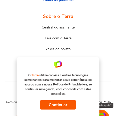
Sobre o Terra
Central do assinante
Fale com o Terra
2ª via do boleto
Mapa do site
Portal Terra
O
Terra
utiliza cookies e outras tecnologias
semelhantes para melhorar a sua experiência, de
acordo com a nossa
Política de Privacidade
e, ao
continuar navegando, você concorda com estas
condições.
© COPYRIGHT 2026, TERRA NETWORKS BRASIL S.A
Avenida Engenheiro Luís Carlos Berrini, 1376 - Cidade Monções - São Paulo
Continuar
Precisa de ajuda?
– SP. CNPJ 91.088.328/0001-67