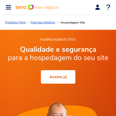
Produtos Terra
Para Seu Negócio
Hospedagem Site
HOSPEDAGEM DE SITES
Qualidade e segurança
para a hospedagem
do seu site
Assine já