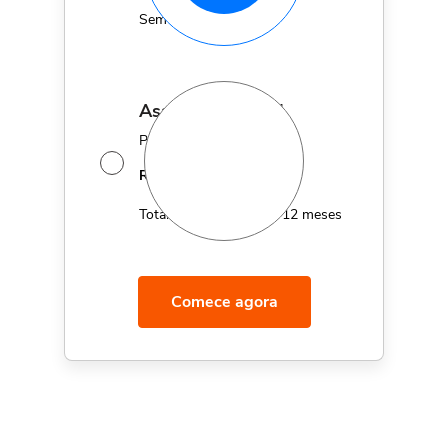
Sem fidelidade
assinatura anual
Por apenas 12x de
14,95
R$
MÊS
Total de R$179,40 por 12 meses
Comece agora