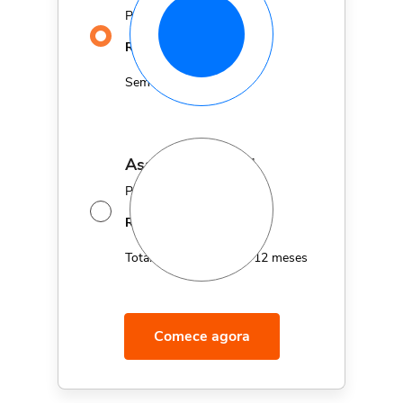
Por apenas
29,90
R$
MÊS
Sem fidelidade
assinatura anual
Por apenas 12x de
14,95
R$
MÊS
Total de R$179,40 por 12 meses
Comece agora