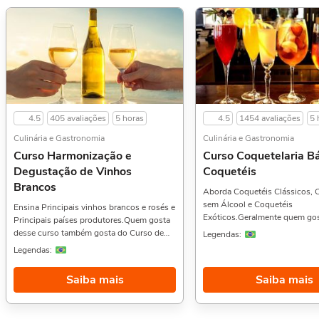
4.5
405 avaliações
5 horas
4.5
1454 avaliações
5 
Culinária e Gastronomia
Culinária e Gastronomia
Curso Harmonização e
Curso Coquetelaria Bá
Degustação de Vinhos
Coquetéis
Brancos
Aborda Coquetéis Clássicos, 
sem Álcool e Coquetéis
Ensina Principais vinhos brancos e rosés e
Exóticos.Geralmente quem go
Principais países produtores.Quem gosta
curso gostam também do Curs
desse curso também gosta do Curso de
Legendas:
Brownie, Fudge e Petit Gateau
Panificação,, Coquetelaria Básica, e
Legendas:
Saudável, e Bolos Artísticos e
Verrines Doces,. Sobre a carga horária: O
Casamento,. Sobre a carga horária: O
curso possui 5 horas de carga horária.
Saiba mais
Saiba mais
curso possui 5 horas de carga 