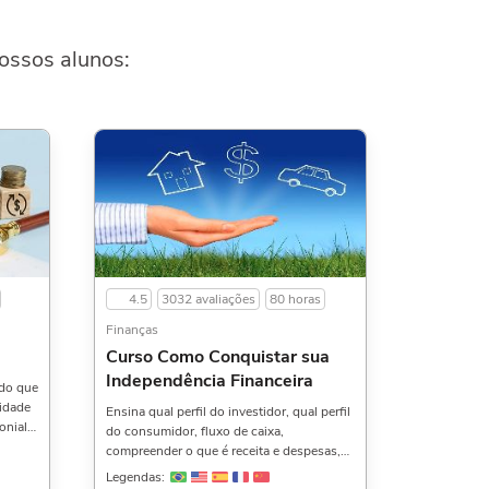
ossos alunos:
4.5
3032 avaliações
80 horas
Finanças
Curso Como Conquistar sua
Independência Financeira
 do que
lidade
Ensina qual perfil do investidor, qual perfil
onial,
do consumidor, fluxo de caixa,
compreender o que é receita e despesas,
icos e
produtos financeiros, e muito mais.Uma
Legendas:
uito