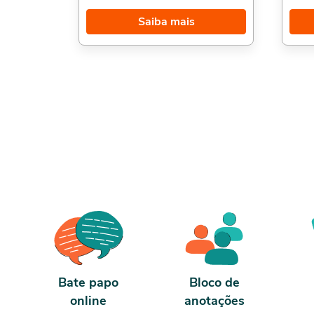
privado e via emissão de dívida, análise
Caract
fundamentalista e técnica, estudos de
Caract
Saiba mais
caso e muito mais.Além disso temos
CPF N
também o Curso de Prevenção a Fraudes,,
parte
Vida Financeira: Endividamento, e Gestão
parte
Financeira,. Sobre a carga horária: O curso
parte 
possui 80 horas de carga horária. Porém,
també
se for concluído antes de 5 dias, passa a
invest
ter 10 horas de carga horária. Conforme
Cobran
nosso contrato e termos de uso.
qualquer salário
curso 
Bate papo
Bloco de
online
anotações