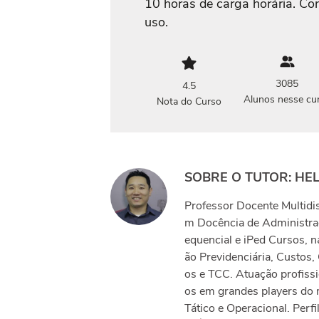
10 horas de carga horária. Co
uso.
3085
4.5
Alunos nesse cu
Nota do Curso
SOBRE O TUTOR: HE
Professor Docente Multidi
m Docência de Administra
equencial e iPed Cursos, n
ão Previdenciária, Custos
os e TCC. Atuação profis
os em grandes players do 
Tático e Operacional. Perf