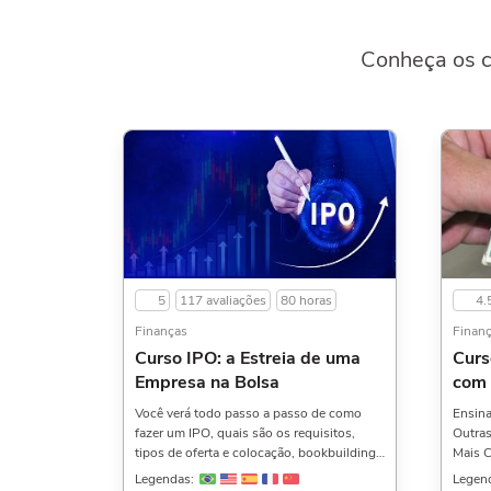
Conheça os c
5
117 avaliações
80 horas
4.
Finanças
Finan
Curso IPO: a Estreia de uma
Curs
Empresa na Bolsa
com
Você verá todo passo a passo de como
Ensina
fazer um IPO, quais são os requisitos,
Outras
tipos de oferta e colocação, bookbuilding,
Mais C
financiamento via capital próprio, via
Caract
Legendas:
Legen