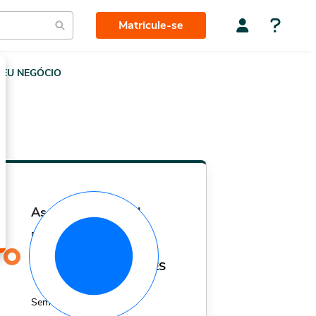
Matricule-se
EU NEGÓCIO
assinatura mensal
Por apenas
29,90
R$
MÊS
Sem fidelidade