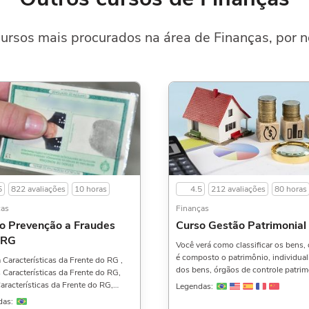
ursos mais procurados na área de Finanças, por n
5
822 avaliações
10 horas
4.5
212 avaliações
80 horas
ças
Finanças
o Prevenção a Fraudes
Curso Gestão Patrimonial
 RG
Você verá como classificar os bens,
é composto o patrimônio, individua
 Características da Frente do RG ,
dos bens, órgãos de controle patrim
 Características da Frente do RG,
formas de aquisição, tombamento,
aracterísticas da Frente do RG,
Legendas:
alienação, diferença entre bens públ
erísticas do Verso do RG , Outras
das:
privados, inventário patrimonial e m