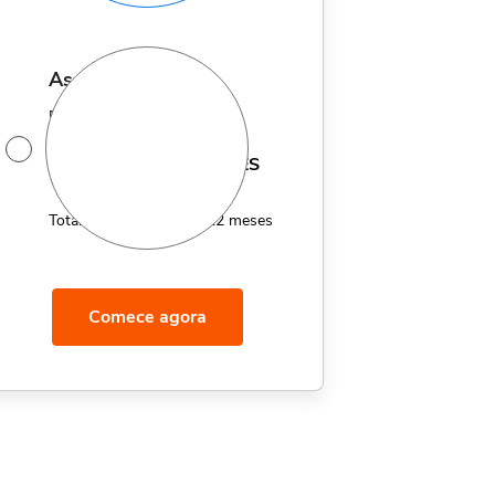
assinatura anual
Por apenas 12x de
14,95
R$
MÊS
Total de R$179,40 por 12 meses
Comece agora