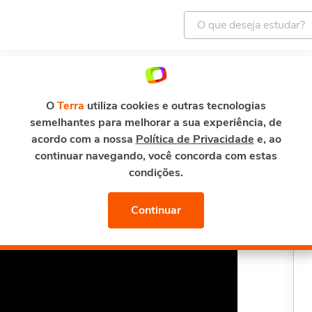
ENTRETENIMENTO
E-MAIL E SEGURANÇA
TERRA M
ise de Crédito e Cobrança
O
Terra
utiliza cookies e outras tecnologias
semelhantes para melhorar a sua experiência, de
rédito e Cobrança
acordo com a nossa
Política de Privacidade
e, ao
continuar navegando, você concorda com estas
condições.
Continuar