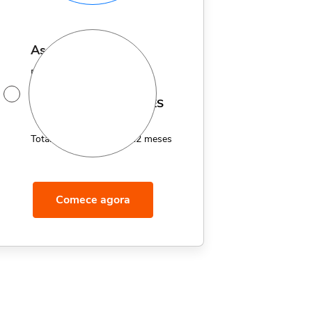
assinatura anual
Por apenas 12x de
14,95
R$
MÊS
Total de R$179,40 por 12 meses
Comece agora