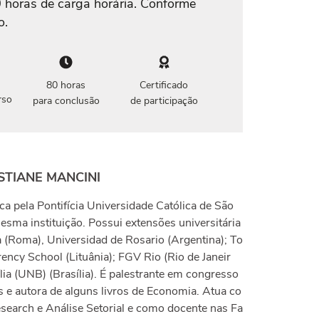
0 horas de carga horária. Conforme
o.
80 horas
Certificado
rso
para conclusão
de participação
STIANE MANCINI
a pela Pontifícia Universidade Católica de São
sma instituição. Possui extensões universitária
a (Roma), Universidad de Rosario (Argentina); To
ency School (Lituânia); FGV Rio (Rio de Janeir
lia (UNB) (Brasília). É palestrante em congresso
is e autora de alguns livros de Economia. Atua co
earch e Análise Setorial e como docente nas Fa