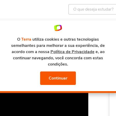
ENTRETENIMENTO
E-MAIL E SEGURANÇA
TERRA M
omia Colaborativa
O
Terra
utiliza cookies e outras tecnologias
semelhantes para melhorar a sua experiência, de
aborativa
acordo com a nossa
Política de Privacidade
e, ao
continuar navegando, você concorda com estas
condições.
Continuar