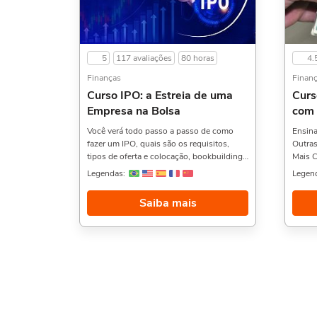
5
117 avaliações
80 horas
4.
Finanças
Finan
Curso IPO: a Estreia de uma
Curs
Empresa na Bolsa
com
Você verá todo passo a passo de como
Ensina
fazer um IPO, quais são os requisitos,
Outras
tipos de oferta e colocação, bookbuilding,
Mais C
financiamento via capital próprio, via
Caract
Legendas:
Legen
privado e via emissão de dívida, análise
Caract
fundamentalista e técnica, estudos de
Caract
Saiba mais
caso e muito mais.Além disso temos
CPF N
também o Curso de Prevenção a Fraudes,,
parte
Vida Financeira: Endividamento, e Gestão
parte
Financeira,. Sobre a carga horária: O curso
parte 
possui 80 horas de carga horária. Porém,
també
se for concluído antes de 5 dias, passa a
invest
ter 10 horas de carga horária. Conforme
Cobran
nosso contrato e termos de uso.
qualquer salário
curso 