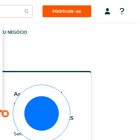
Matricule-se
EU NEGÓCIO
assinatura mensal
Por apenas
29,90
R$
MÊS
Sem fidelidade