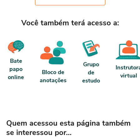
antes de 5 dias, passa a ter 10 horas de
termos de uso.
carga horária. Conforme nosso contrato e
termos de uso.
Você também terá acesso a:
Bate
Grupo
Instrutor
papo
Bloco de
de
virtual
online
anotações
estudo
Quem acessou esta página também
se interessou por...