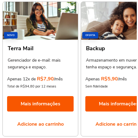
NOVO
OFERTA
Terra Mail
Backup
Gerenciador de e-mail: mais
Armazenamento em nuvem
segurança e espaço.
tenha espaço e segurança.
R$7,90
R$5,90
Apenas 12x de
/mês
Apenas
/mês
Total de R$94,80 por 12 meses
Sem fidelidade
Mais informações
Mais informaçõe
Adicione ao carrinho
Adicione ao carrin