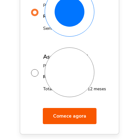
Por apenas
29,90
R$
MÊS
Sem fidelidade
assinatura anual
Por apenas 12x de
14,95
R$
MÊS
Total de R$179,40 por 12 meses
Comece agora