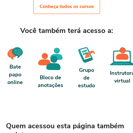
Conforme nosso contrato e te
horária. Porém, se for concluído antes de 5
Conheça todos os cursos
dias, passa a ter 10 horas de carga horária.
Conforme nosso contrato e termos de uso.
Você também terá acesso a:
Bate
Grupo
Instrutor
papo
Bloco de
de
virtual
online
anotações
estudo
Quem acessou esta página também