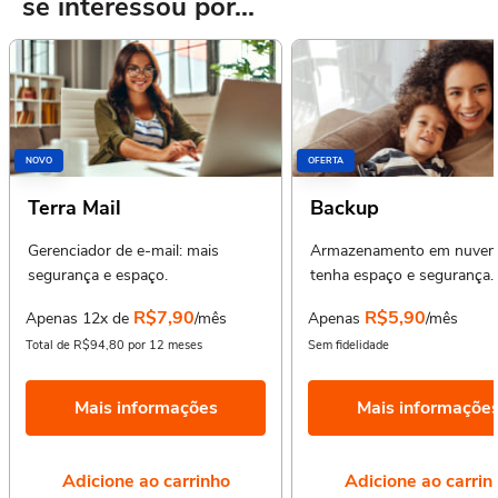
se interessou por...
NOVO
OFERTA
Terra Mail
Backup
Gerenciador de e-mail: mais
Armazenamento em nuvem
segurança e espaço.
tenha espaço e segurança.
R$7,90
R$5,90
Apenas 12x de
/mês
Apenas
/mês
Total de R$94,80 por 12 meses
Sem fidelidade
Mais informações
Mais informaçõe
Adicione ao carrinho
Adicione ao carrin