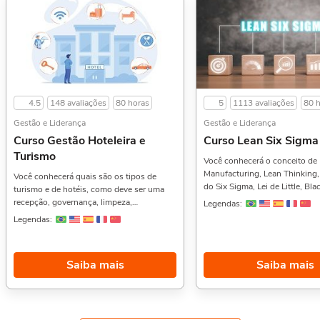
4.5
148 avaliações
80 horas
5
1113 avaliações
80 
Gestão e Liderança
Gestão e Liderança
Curso Gestão Hoteleira e
Curso Lean Six Sigma
Turismo
Você conhecerá o conceito de
Manufacturing, Lean Thinking,
Você conhecerá quais são os tipos de
do Six Sigma, Lei de Little, Blac
turismo e de hotéis, como deve ser uma
Green Belt, DMAIC, Método Ka
recepção, governança, limpeza,
Legendas:
Kanban, 5S, gestão visual e m
gastronomia, área de eventos,
Legendas:
mais.Gostou desse curso? Ent
equipamentos e ferramentas para
também o Curso de Introdução
manutenção, controladoria, planejamento
Segurança do Trabalho,, Intro
estratégico, orçamento e muito mais.Se
Saiba mais
Saiba mais
Secretariado Executivo, e Secr
você se interessou por esse, vai gostar
Executivo na Prática,. Sobre a carga
também do Curso de Palestras,
horária: O curso possui 80 hor
Apresentações e Reuniões de Impacto,,
horária. Porém, se for concluí
Liderança, e Gestão ESG,. Sobre a carga
dias, passa a ter 10 horas de c
horária: O curso possui 80 horas de carga