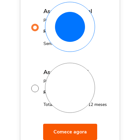
assinatura mensal
Por apenas
29,90
R$
MÊS
Sem fidelidade
assinatura anual
Por apenas 12x de
14,95
R$
MÊS
Total de R$179,40 por 12 meses
Comece agora