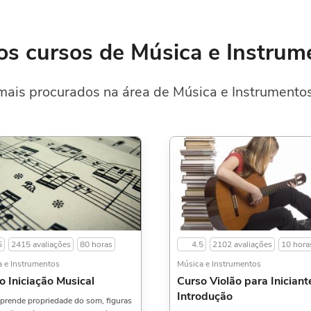
os cursos de Música e Instrum
ais procurados na área de Música e Instrumentos
5
2415 avaliações
80 horas
4.5
2102 avaliações
10 hora
 e Instrumentos
Música e Instrumentos
o Iniciação Musical
Curso Violão para Iniciant
Introdução
prende propriedade do som, figuras