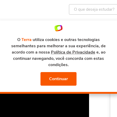
ENTRETENIMENTO
E-MAIL E SEGURANÇA
TERRA M
Curso de Produção de Música Eletrônica: Estrutura de Música Eletrônica
O
Terra
utiliza cookies e outras tecnologias
semelhantes para melhorar a sua experiência, de
Música Eletrônica:
acordo com a nossa
Política de Privacidade
e, ao
 Eletrônica
continuar navegando, você concorda com estas
condições.
Continuar