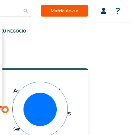
Matricule-se
EU NEGÓCIO
assinatura mensal
Por apenas
29,90
R$
MÊS
Sem fidelidade