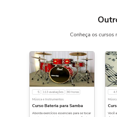
Outr
Conheça os cursos m
5
113 avaliações
80 horas
4.
Música e Instrumentos
Música
Curso Bateria para Samba
Curs
Aborda exercícios essenciais para se tocar
Você a