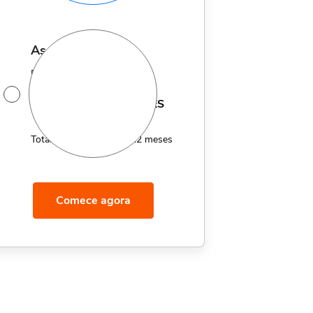
assinatura anual
Por apenas 12x de
14,95
R$
MÊS
Total de R$179,40 por 12 meses
Comece agora