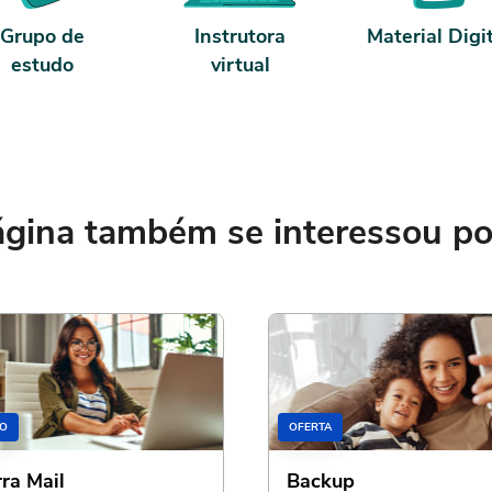
Grupo de
Instrutora
Material Digi
estudo
virtual
ina também se interessou por
O
OFERTA
rra Mail
Backup