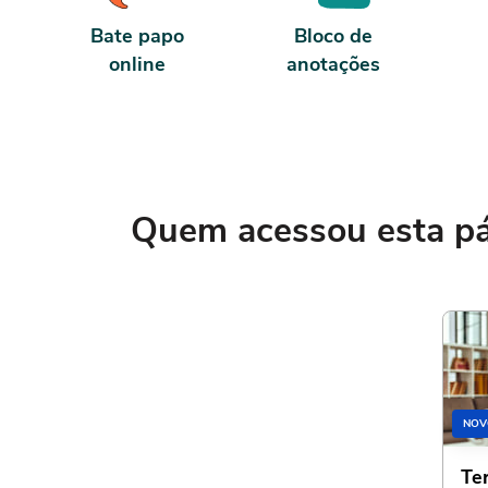
Bate papo
Bloco de
online
anotações
Quem acessou esta pág
NOV
Te