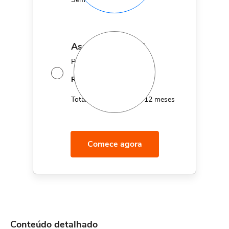
assinatura anual
Por apenas 12x de
14,95
R$
MÊS
Total de R$179,40 por 12 meses
Comece agora
Conteúdo detalhado