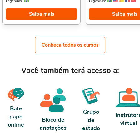
Legendas:
Legendas:
lei de maus-tratos e Maus-tratos e
que podem ocorrer com o bichano.
sadismo.Aproveitamos para indicar
a carga horária: O curso possu
Saiba mais
Saiba mais
também: Curso de Bem-Estar Animal,.
de carga horária. Porém, se fo
Sobre a carga horária: O curso possui 10
antes de 5 dias, passa a ter 10
horas de carga horária.
carga horária. Conforme nosso
termos de uso.
Conheça todos os cursos
Você também terá acesso a:
Bate
Grupo
Instrutor
papo
Bloco de
de
virtual
online
anotações
estudo