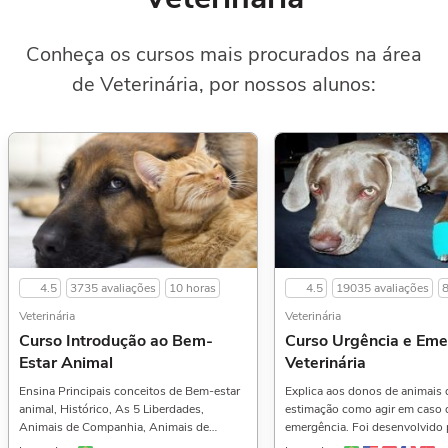
Conheça os cursos mais procurados na área
de Veterinária, por nossos alunos:
4.5
3735 avaliações
10 horas
4.5
19035 avaliações
8
Veterinária
Veterinária
Curso Introdução ao Bem-
Curso Urgência e Eme
Estar Animal
Veterinária
Ensina Principais conceitos de Bem-estar
Explica aos donos de animais 
animal, Histórico, As 5 Liberdades,
estimação como agir em caso 
Animais de Companhia, Animais de
emergência. Foi desenvolvido
Produção, Animais de Zoológico, ONU, A
em todas as possibilidades de