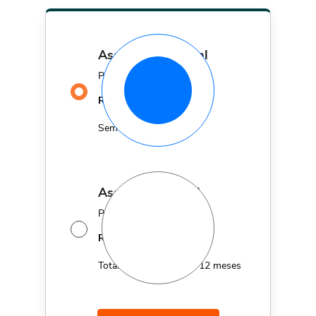
assinatura mensal
Por apenas
29,90
R$
MÊS
Sem fidelidade
assinatura anual
Por apenas 12x de
14,95
R$
MÊS
Total de R$179,40 por 12 meses