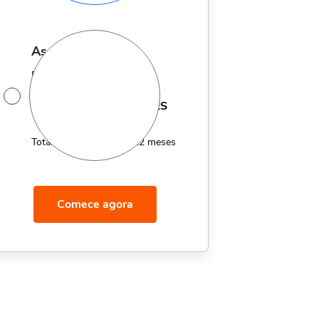
assinatura anual
Por apenas 12x de
14,95
R$
MÊS
Total de R$179,40 por 12 meses
Comece agora