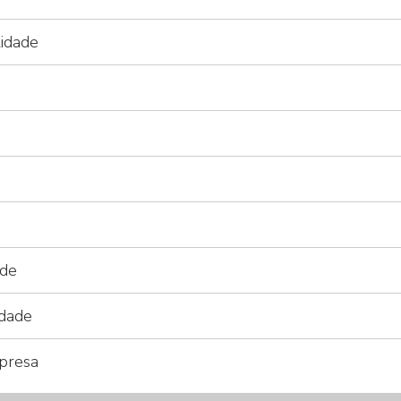
lidade
ade
idade
mpresa