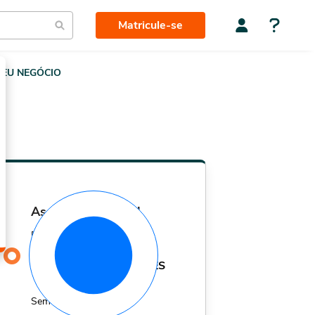
Matricule-se
EU NEGÓCIO
assinatura mensal
Por apenas
29,90
R$
MÊS
Sem fidelidade