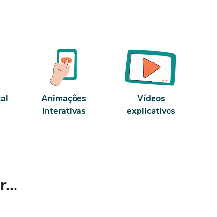
tal
Animações
Vídeos
interativas
explicativos
...