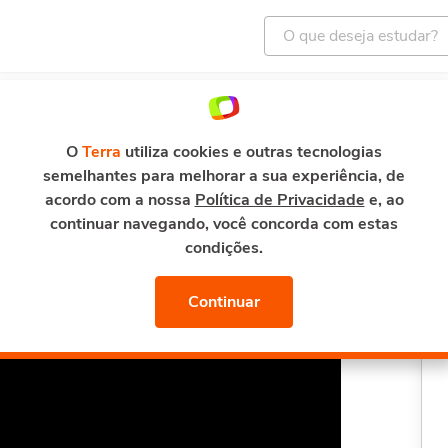
ENTRETENIMENTO
E-MAIL E SEGURANÇA
TERRA M
 Ciclo PDCA: planejamento e controle
O
Terra
utiliza cookies e outras tecnologias
semelhantes para melhorar a sua experiência, de
A: planejamento e
acordo com a nossa
Política de Privacidade
e, ao
continuar navegando, você concorda com estas
condições.
Continuar