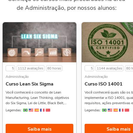
de Administração, por nossos alunos:
5
1112 avaliações
80 horas
5
1144 avaliações
80 
Administração
Administração
Curso Lean Six Sigma
Curso ISO 14001
Você conhecerá o conceito de Lean
Você conhecerá quais são os b
Manufacturing, Lean Thinking, objetivos
implementar a ISO 14001, qua
do Six Sigma, Lei de Little, Black Belt,
requisitos, ações preventivas e
Green Belt, DMAIC, Método Kaizen,
na gestão de riscos, Anexo SL,
Legendas:
Legendas:
Kanban, 5S, gestão visual e muito mais.
reversa e muito mais. Além di
Gostou desse curso? Então veja também o
também o Curso de Gestão Amb
Curso de Introdução à Segurança do
Introdução ao Licenciamento A
Saiba mais
Saiba mais
Trabalho,, Introdução ao Secretariado
Licenciamento Ambiental na Pr