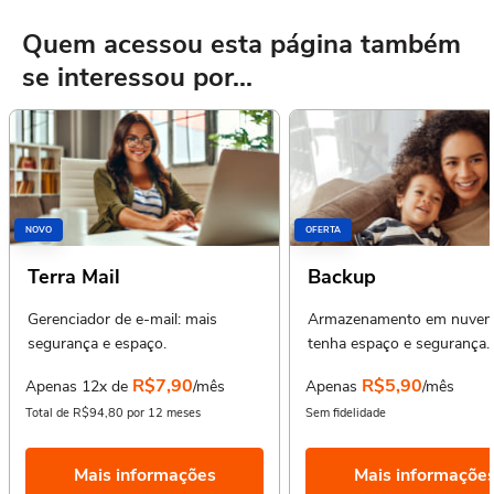
Quem acessou esta página também
se interessou por...
NOVO
OFERTA
Terra Mail
Backup
Gerenciador de e-mail: mais
Armazenamento em nuvem
segurança e espaço.
tenha espaço e segurança.
R$7,90
R$5,90
Apenas 12x de
/mês
Apenas
/mês
Total de R$94,80 por 12 meses
Sem fidelidade
Mais informações
Mais informaçõe