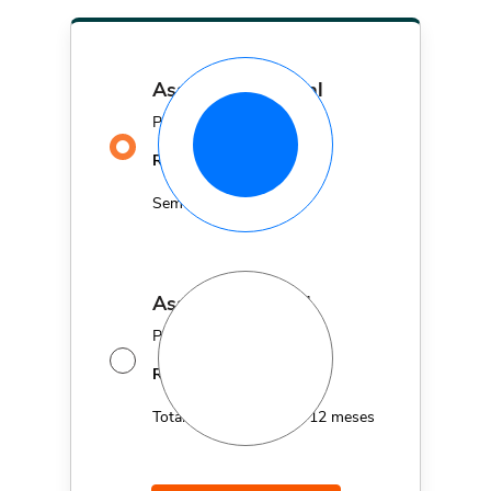
assinatura mensal
Por apenas
29,90
R$
MÊS
Sem fidelidade
assinatura anual
Por apenas 12x de
14,95
R$
MÊS
Total de R$179,40 por 12 meses