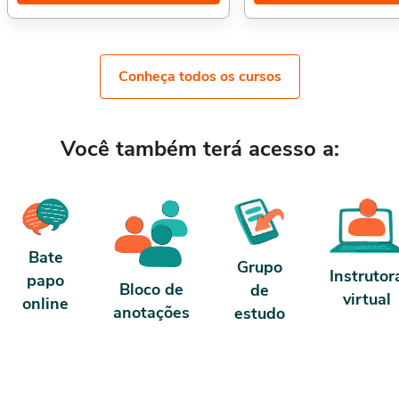
Executivo, e Secretariado Executivo na
Sobre a carga horária: O curso
Prática,. Sobre a carga horária: O curso
horas de carga horária. Porém,
possui 80 horas de carga horária. Porém,
concluído antes de 5 dias, pas
se for concluído antes de 5 dias, passa a
horas de carga horária. Confo
ter 10 horas de carga horária. Conforme
contrato e termos de uso.
Conheça todos os cursos
nosso contrato e termos de uso.
Você também terá acesso a:
Bate
Grupo
Instrutor
papo
Bloco de
de
virtual
online
anotações
estudo