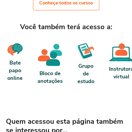
contrato e termos de uso.
ter 10 horas de carga horária.
Conheça todos os cursos
nosso contrato e termos de us
Você também terá acesso a:
Bate
Grupo
Instrutor
papo
Bloco de
de
virtual
online
anotações
estudo
Quem acessou esta página também
se interessou por...