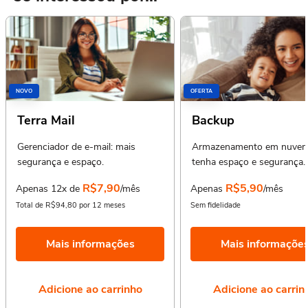
NOVO
OFERTA
Terra Mail
Backup
Gerenciador de e-mail: mais
Armazenamento em nuvem
segurança e espaço.
tenha espaço e segurança.
R$7,90
R$5,90
Apenas 12x de
/mês
Apenas
/mês
Total de R$94,80 por 12 meses
Sem fidelidade
Mais informações
Mais informaçõe
Adicione ao carrinho
Adicione ao carrin