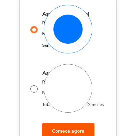
assinatura mensal
Por apenas
29,90
R$
MÊS
Sem fidelidade
assinatura anual
Por apenas 12x de
14,95
R$
MÊS
Total de R$179,40 por 12 meses
Comece agora