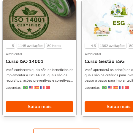
5
1145 avaliações
80 horas
4.5
1362 avaliações
80
Ambiental
Ambiental
Curso ISO 14001
Curso Gestão ESG
Você conhecerá quais são os benefícios de
Você aprenderá os princípios 
implementar a ISO 14001, quais são os
quais são os critérios para inv
requisitos, ações preventivas e corretivas
passo a passo para implantaçã
na gestão de riscos, Anexo SL, logística
certificações, como avaliar e g
Legendas:
Legendas:
reversa e muito mais.Além disso temos
riscos e oportunidades, cases
também o Curso de Gestão Ambiental,,
e muito mais.Além disso tem
Introdução ao Licenciamento Ambiental, e
Curso de Introdução ao
Saiba mais
Saiba mais
Licenciamento Ambiental na Prática,.
Empreendedorismo,, Gestão d
Sobre a carga horária: O curso possui 80
Seleção de Pessoas, e Introdu
horas de carga horária. Porém, se for
Liderança,. Sobre a carga horária: O curso
concluído antes de 5 dias, passa a ter 10
possui 80 horas de carga horá
horas de carga horária. Conforme nosso
se for concluído antes de 5 dia