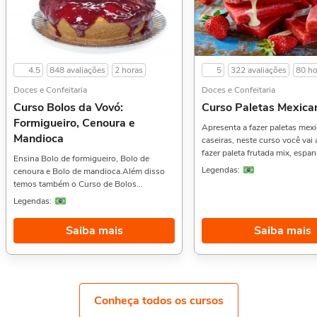
4.5
848 avaliações
2 horas
5
322 avaliações
80 ho
Doces e Confeitaria
Doces e Confeitaria
Curso Bolos da Vovó:
Curso Paletas Mexica
Formigueiro, Cenoura e
Apresenta a fazer paletas mex
Mandioca
caseiras, neste curso você vai
fazer paleta frutada mix, espan
Ensina Bolo de formigueiro, Bolo de
maracujá com mousse, banan
Legendas:
cenoura e Bolo de mandioca.Além disso
de avelã e muito mais.Aprovei
temos também o Curso de Bolos
indicar também: Curso de Coqu
Decorados Infantis,, Confeitaria Básica, e
Legendas:
Básica,, Doces Gelados, e Choc
Culinária Indiana,. Sobre a carga horária: O
Sobre a carga horária: O curso
curso possui 2 horas de carga horária.
Saiba mais
Saiba mais
horas de carga horária. Porém,
concluído antes de 5 dias, pas
horas de carga horária. Confo
contrato e termos de uso.
Conheça todos os cursos