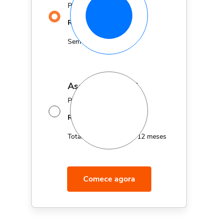
Por apenas
29,90
R$
MÊS
Sem fidelidade
assinatura anual
Por apenas 12x de
14,95
R$
MÊS
Total de R$179,40 por 12 meses
Comece agora