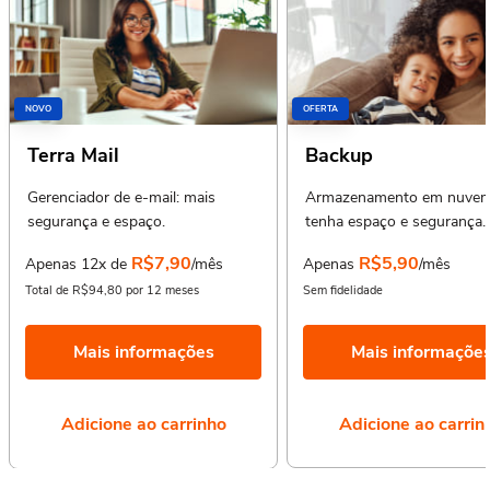
NOVO
OFERTA
Terra Mail
Backup
Gerenciador de e-mail: mais
Armazenamento em nuvem
segurança e espaço.
tenha espaço e segurança.
R$7,90
R$5,90
Apenas 12x de
/mês
Apenas
/mês
Total de R$94,80 por 12 meses
Sem fidelidade
Mais informações
Mais informaçõe
Adicione ao carrinho
Adicione ao carrin