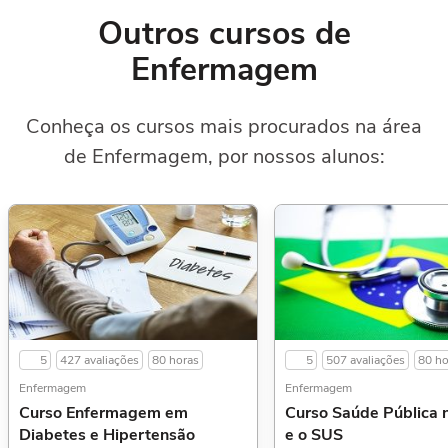
Outros cursos de
Enfermagem
Conheça os cursos mais procurados na área
de Enfermagem, por nossos alunos:
5
427 avaliações
80 horas
5
507 avaliações
80 ho
Enfermagem
Enfermagem
Curso Enfermagem em
Curso Saúde Pública n
Diabetes e Hipertensão
e o SUS