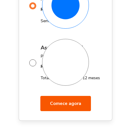
29,90
R$
MÊS
Sem fidelidade
assinatura anual
Por apenas 12x de
14,95
R$
MÊS
Total de R$179,40 por 12 meses
Comece agora