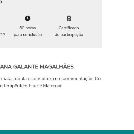
o.
80 horas
Certificado
rso
para conclusão
de participação
LIANA GALANTE MAGALHÃES
erinatal, doula e consultora em amamentação. Co
io terapêutico Fluir e Maternar