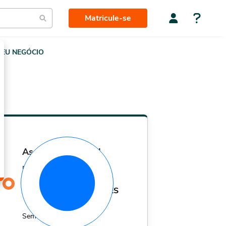
Matricule-se
EU NEGÓCIO
assinatura mensal
Por apenas
29,90
R$
MÊS
Sem fidelidade