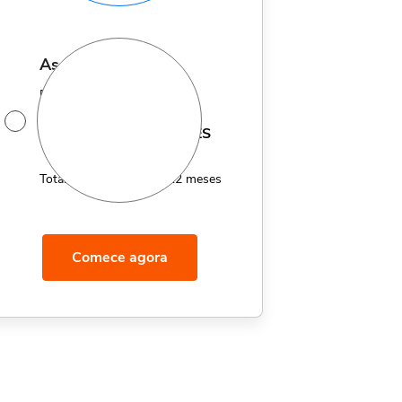
assinatura anual
Por apenas 12x de
14,95
R$
MÊS
Total de R$179,40 por 12 meses
Comece agora