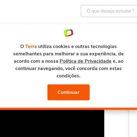
ENTRETENIMENTO
E-MAIL E SEGURANÇA
TERRA M
Cuidados na Gravidez
O
Terra
utiliza cookies e outras tecnologias
semelhantes para melhorar a sua experiência, de
Gravidez
acordo com a nossa
Política de Privacidade
e, ao
continuar navegando, você concorda com estas
condições.
Continuar