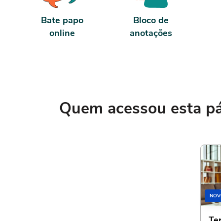
Bate papo
Bloco de
online
anotações
Quem acessou esta pág
NOV
Te