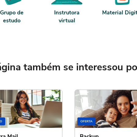
Grupo de
Instrutora
Material Digi
estudo
virtual
ina também se interessou por
O
OFERTA
rra Mail
Backup