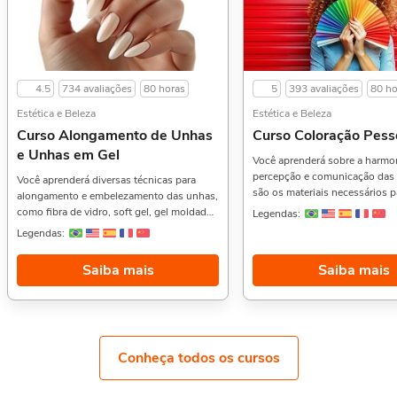
4.5
734 avaliações
80 horas
5
393 avaliações
80 ho
Estética e Beleza
Estética e Beleza
Curso Alongamento de Unhas
Curso Coloração Pess
e Unhas em Gel
Você aprenderá sobre a harmo
percepção e comunicação das 
Você aprenderá diversas técnicas para
são os materiais necessários p
alongamento e embelezamento das unhas,
de coloração pessoal, técnicas
como fibra de vidro, soft gel, gel moldado,
Legendas:
encontrar o TIP (Temperatura,
gel em tip, acrílico, banho de gel,
Legendas:
e Profundidade) de cada pesso
blindagem e esmaltação em gel, também
em clientes reais, métodos das
aprenderá como deve ser o atendimento
Saiba mais
Saiba mais
resultados práticos de cada ca
ao cliente, ficha de anamnese, materiais e
mais.Geralmente quem gosta 
equipamentos necessários para aplicação
gostam também do Curso de
das técnicas e muito mais.Curtiu esse
Alongamento de Cílios,, Estéti
curso? Então aproveite e veja também o
Introdução à Estética Facial,. Sobre a carga
Curso de Práticas de Pedicure,, Penteados
horária: O curso possui 80 hor
para Noivas e Festas: Tranças, Coques e
Conheça todos os cursos
horária. Porém, se for concluí
Moicanos, e Colorimetria Capilar,. Sobre a
dias, passa a ter 10 horas de c
carga horária: O curso possui 80 horas de