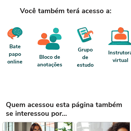
Conforme nosso contrato e te
carga horária. Porém, se for concluído
antes de 5 dias, passa a ter 10 horas de
Você também terá acesso a:
carga horária. Conforme nosso contrato e
termos de uso.
Bate
Grupo
Instrutor
papo
Bloco de
de
virtual
online
anotações
estudo
Quem acessou esta página também
se interessou por...