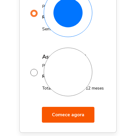
Por apenas
29,90
R$
MÊS
Sem fidelidade
assinatura anual
Por apenas 12x de
14,95
R$
MÊS
Total de R$179,40 por 12 meses
Comece agora