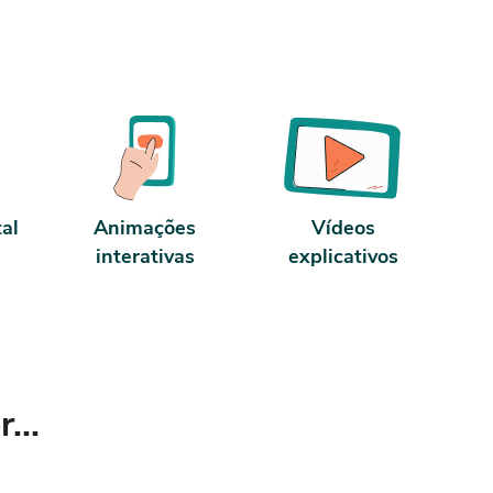
tal
Animações
Vídeos
interativas
explicativos
...