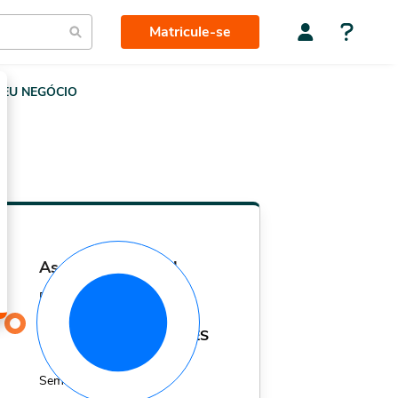
Matricule-se
EU NEGÓCIO
assinatura mensal
Por apenas
29,90
R$
MÊS
Sem fidelidade