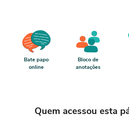
antes de 5 dias, passa a ter 10 horas de
carga horária. Conforme nosso contrato e
termos de uso.
Bate papo
Bloco de
online
anotações
Quem acessou esta pág