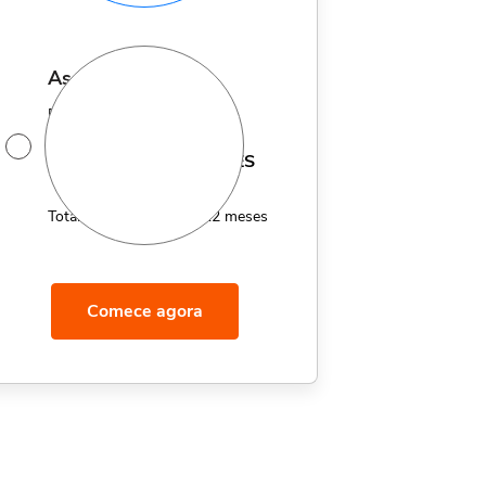
assinatura anual
Por apenas 12x de
14,95
R$
MÊS
Total de R$179,40 por 12 meses
Comece agora