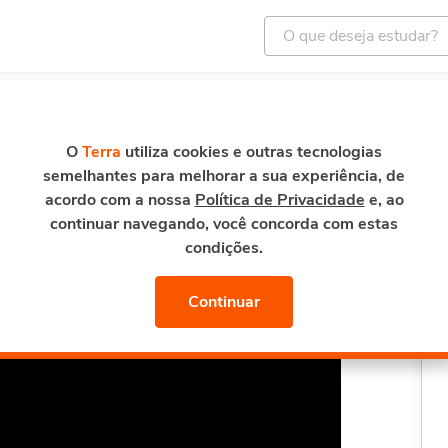
ENTRETENIMENTO
E-MAIL E SEGURANÇA
TERRA M
 de Cosmetologia - Cosméticos e Suas Aplicações
O
Terra
utiliza cookies e outras tecnologias
semelhantes para melhorar a sua experiência, de
 - Cosméticos e Suas
acordo com a nossa
Política de Privacidade
e, ao
continuar navegando, você concorda com estas
condições.
Continuar