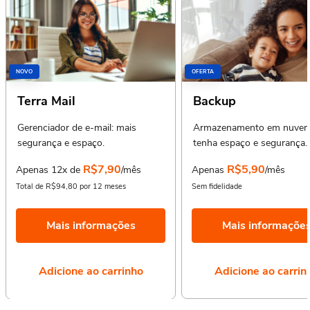
NOVO
OFERTA
Terra Mail
Backup
Gerenciador de e-mail: mais
Armazenamento em nuvem
segurança e espaço.
tenha espaço e segurança.
R$7,90
R$5,90
Apenas 12x de
/mês
Apenas
/mês
Total de R$94,80 por 12 meses
Sem fidelidade
Mais informações
Mais informaçõe
Adicione ao carrinho
Adicione ao carrin