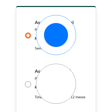
assinatura mensal
Por apenas
29,90
R$
MÊS
Sem fidelidade
assinatura anual
Por apenas 12x de
14,95
R$
MÊS
Total de R$179,40 por 12 meses