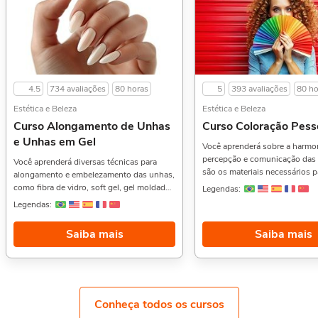
4.5
734 avaliações
80 horas
5
393 avaliações
80 ho
Estética e Beleza
Estética e Beleza
Curso Alongamento de Unhas
Curso Coloração Pess
e Unhas em Gel
Você aprenderá sobre a harmo
percepção e comunicação das 
Você aprenderá diversas técnicas para
são os materiais necessários p
alongamento e embelezamento das unhas,
de coloração pessoal, técnicas
como fibra de vidro, soft gel, gel moldado,
Legendas:
encontrar o TIP (Temperatura,
gel em tip, acrílico, banho de gel,
Legendas:
e Profundidade) de cada pesso
blindagem e esmaltação em gel, também
em clientes reais, métodos das
aprenderá como deve ser o atendimento
Saiba mais
Saiba mais
resultados práticos de cada ca
ao cliente, ficha de anamnese, materiais e
mais.Geralmente quem gosta 
equipamentos necessários para aplicação
gostam também do Curso de
das técnicas e muito mais.Curtiu esse
Alongamento de Cílios,, Estéti
curso? Então aproveite e veja também o
Introdução à Estética Facial,. Sobre a carga
Curso de Práticas de Pedicure,, Penteados
horária: O curso possui 80 hor
para Noivas e Festas: Tranças, Coques e
Conheça todos os cursos
horária. Porém, se for concluí
Moicanos, e Colorimetria Capilar,. Sobre a