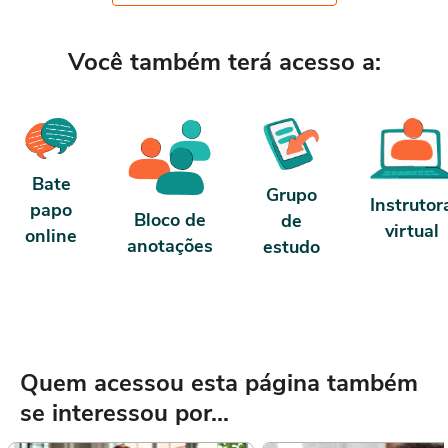
dias, passa a ter 10 horas de c
carga horária: O curso possui 80 horas de
Conforme nosso contrato e te
carga horária. Porém, se for concluído
antes de 5 dias, passa a ter 10 horas de
Você também terá acesso a:
carga horária. Conforme nosso contrato e
termos de uso.
Bate
Grupo
Instrutor
papo
Bloco de
de
virtual
online
anotações
estudo
Quem acessou esta página também
se interessou por...