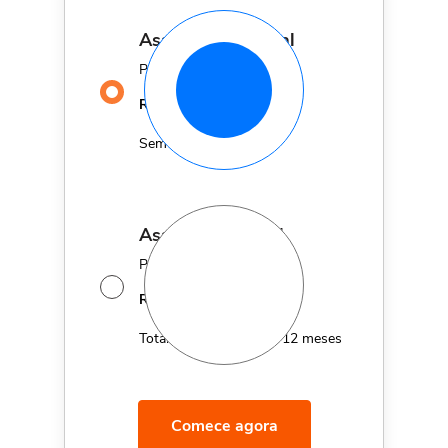
assinatura mensal
Por apenas
29,90
R$
MÊS
Sem fidelidade
assinatura anual
Por apenas 12x de
14,95
R$
MÊS
Total de R$179,40 por 12 meses
Comece agora