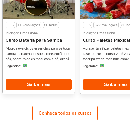
5
113 avaliações
80 horas
5
322 avaliações
80 ho
Iniciação Profissional
Iniciação Profissional
Curso Bateria para Samba
Curso Paletas Mexica
Aborda exercícios essenciais para se tocar
Apresenta a fazer paletas mex
samba na bateria, desde a construção dos
caseiras, neste curso você vai
pés, abertura de chimbal com o pé, divisão
fazer paleta frutada mix, espan
em semi-colcheias, bossa nova, samba
maracujá com mousse, banan
Legendas:
Legendas:
batucada, samba partido alto, samba em
de avelã e muito mais.Aprovei
paradiddles, samba cruzado, samba
indicar também: Curso de Coqu
enredo, tudo isso em várias fórmulas de
Básica,, Doces Gelados, e Choc
Saiba mais
Saiba mais
compasso.Gostou desse curso? Então veja
Sobre a carga horária: O curso
também o Curso de Guitarra Básico,,
horas de carga horária. Porém,
Violão Básico, e Contrabaixo
concluído antes de 5 dias, pas
Intermediário,. Sobre a carga horária: O
horas de carga horária. Confo
curso possui 80 horas de carga horária.
contrato e termos de uso.
Porém, se for concluído antes de 5 dias,
Conheça todos os cursos
passa a ter 10 horas de carga horária.
Conforme nosso contrato e termos de uso.