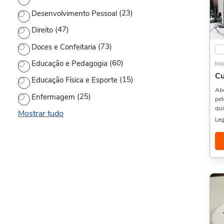
(23)
Desenvolvimento Pessoal
(47)
Direito
(73)
Doces e Confeitaria
(60)
Educação e Pedagogia
Ini
Cu
(15)
Educação Física e Esporte
Abo
(25)
Enfermagem
pel
qua
Mostrar tudo
Com
Leg
Pes
mui
gos
Prá
Adm
Competitiv
pos
for
hor
con