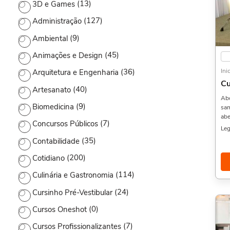
(13)
3D e Games
(127)
Administração
(9)
Ambiental
(45)
Animações e Design
Ini
(36)
Arquitetura e Engenharia
Cu
(40)
Artesanato
Abo
(9)
Biomedicina
sam
abe
(7)
Concursos Públicos
sem
Leg
sam
(35)
Contabilidade
sam
vár
(200)
Cotidiano
cur
Bás
(114)
Culinária e Gastronomia
Intermediá
pos
(24)
Cursinho Pré-Vestibular
for
(0)
Cursos Oneshot
hor
con
(7)
Cursos Profissionalizantes