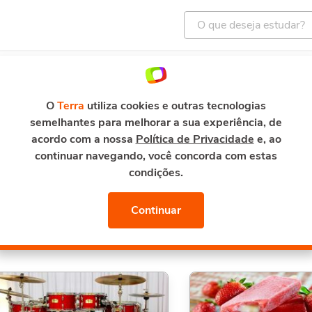
ENTRETENIMENTO
E-MAIL E SEGURANÇA
TERRA M
O
Terra
utiliza cookies e outras tecnologias
semelhantes para melhorar a sua experiência, de
ciação Profissional
acordo com a nossa
Política de Privacidade
e, ao
continuar navegando, você concorda com estas
 postura, ética, organização, comunicação, trabalho em equ
condições.
em a diferença no início da vida profissional.
Continuar