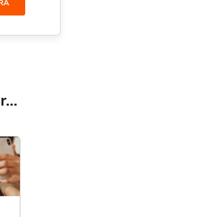
RA
...