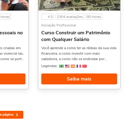
 horas
4.5
2304 avaliações
80 horas
Iniciação Profissional
essoais no
Curso Construir um Patrimônio
com Qualquer Salário
es criadas em
Você aprende a como ter as rédeas da sua vida
o vivenciá-las;
financeira, a como investir com mais
, como se portar
sabedoria, a como não se endividar por
, cuidados com
qualquer coisa e muito mais.Uma dica seria
Legendas:
mento, além de
aproveitar e ver também Curso de Matemática
r e criar uma
Financeira com HP 12C na Prática,, Finanças
s
Saiba mais
sucesso
públicas para concursos, e Prevenção a
e curso também
Fraudes,. Sobre a carga horária: O curso
 Profissional,,
possui 80 horas de carga horária. Porém, se
liação de
for concluído antes de 5 dias, passa a ter 10
a Prática,.
horas de carga horária. Conforme nosso
 possui 80 horas
contrato e termos de uso.
r concluído
a página
 horas de carga
ato e termos de