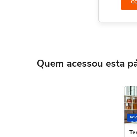
C
Quem acessou esta pág
NOV
Te