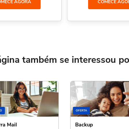
OMECE AGORA
COMECE AGO
ina também se interessou por
O
OFERTA
rra Mail
Backup