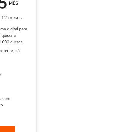
5
MÊS
r 12 meses
rma digital para
 quiser e
 1.000 cursos
nterior, só
e
e com
to