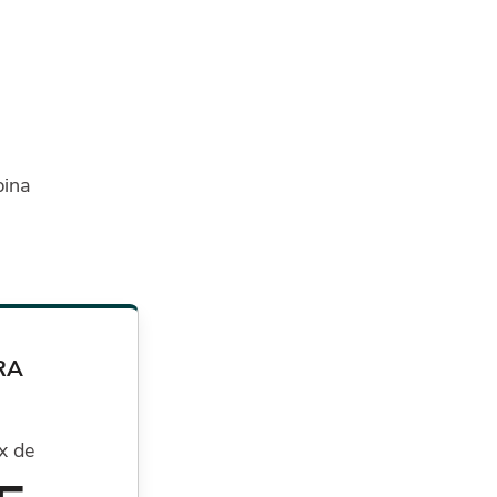
bina
RA
x de