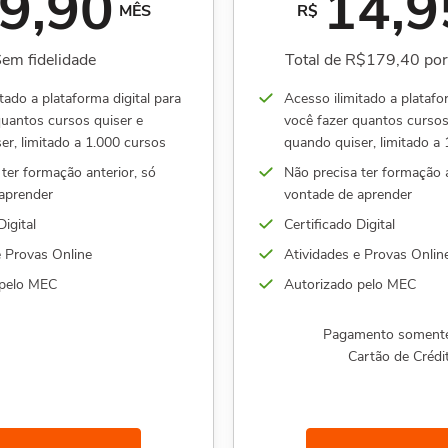
9,90
14,9
MÊS
R$
em fidelidade
Total de R$179,40 po
tado a plataforma digital para
Acesso ilimitado a platafo
quantos cursos quiser e
você fazer quantos cursos
er, limitado a 1.000 cursos
quando quiser, limitado a
ter formação anterior, só
Não precisa ter formação a
aprender
vontade de aprender
Digital
Certificado Digital
e Provas Online
Atividades e Provas Onlin
 pelo MEC
Autorizado pelo MEC
Pagamento soment
Cartão de Crédi