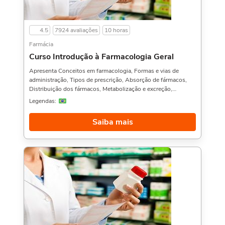
4.5
7924 avaliações
10 horas
Farmácia
Curso Introdução à Farmacologia Geral
Apresenta Conceitos em farmacologia, Formas e vias de
administração, Tipos de prescrição, Absorção de fármacos,
Distribuição dos fármacos, Metabolização e excreção,
Receptores, Tipos de receptores e Regulação de
Legendas:
receptores.Aproveitamos para indicar também: Curso de
Farmacologia Aplicada à Odontologia,, Balconista de
Saiba mais
Farmácia, e Farmacologia Geral,. Sobre a carga horária: O
curso possui 10 horas de carga horária.