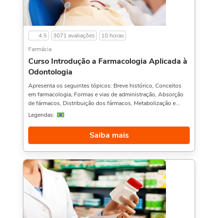
4.5
3071 avaliações
10 horas
Farmácia
Curso Introdução a Farmacologia Aplicada à
Odontologia
Apresenta os seguintes tópicos: Breve histórico, Conceitos
em farmacologia, Formas e vias de administração, Absorção
de fármacos, Distribuição dos fármacos, Metabolização e
Excreção, Receptores, Tipos de receptores, Regulação de
Legendas:
receptores, Bloqueio do impulso nervoso, Anestésicos
amidas e ésteres e Principais anestésicos locais.Uma dica
Saiba mais
seria aproveitar e ver também Curso de Farmacologia Aplicada
à Odontologia,. Sobre a carga horária: O curso possui 10
horas de carga horária.