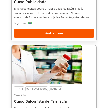
Curso Publicidade
Ensina conceitos sobre a Publicidade, estratégia, ação
psicológica, além de dicas de como criar um Slogan e um
anúncio de forma simples e objetiva.Se você gostou desse
curso vai gostar também do Curso de Marketing
Legendas:
Internacional,, Construção de Marcas, e Google AdWords,.
Sobre a carga horária: O curso possui 80 horas de carga
Saiba mais
horária. Porém, se for concluído antes de 5 dias, passa a ter
10 horas de carga horária. Conforme nosso contrato e termos
de uso.
4.5
9745 avaliações
80 horas
Farmácia
Curso Balconista de Farmácia