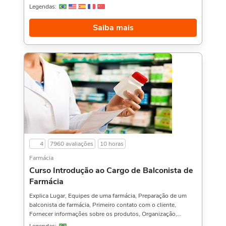
saúde.Quem gosta desse curso também gosta do Curso de
Legendas:
Saúde Pública no Brasil,, Interpretação de Exames
Laboratoriais, e Administração Hospitalar,. Sobre a carga
Saiba mais
horária: O curso possui 80 horas de carga horária. Porém, se
for concluído antes de 5 dias, passa a ter 10 horas de carga
horária. Conforme nosso contrato e termos de uso.
4
7960 avaliações
10 horas
Farmácia
Curso Introdução ao Cargo de Balconista de
Farmácia
Explica Lugar, Equipes de uma farmácia, Preparação de um
balconista de farmácia, Primeiro contato com o cliente,
Fornecer informações sobre os produtos, Organização,
controle, exposição e venda, Definição de termos, Como a
Legendas: