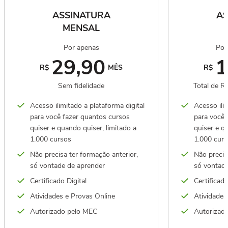
ASSINATURA
AS
MENSAL
Por apenas
Por
29,90
1
R$
MÊS
R$
Sem fidelidade
Total de R
Acesso ilimitado a plataforma digital
Acesso ilim
para você fazer quantos cursos
para você 
quiser e quando quiser, limitado a
quiser e q
1.000 cursos
1.000 cur
Não precisa ter formação anterior,
Não precis
só vontade de aprender
só vontade
Certificado Digital
Certificado
Atividades e Provas Online
Atividades
Autorizado pelo MEC
Autorizad