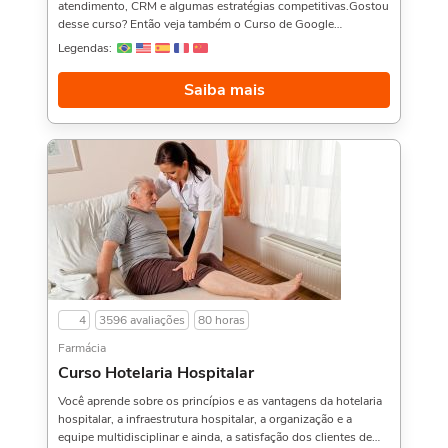
atendimento, CRM e algumas estratégias competitivas.Gostou
desse curso? Então veja também o Curso de Google
AdWords,, Merchandising na Prática, e Marketing para
Legendas:
Varejo,. Sobre a carga horária: O curso possui 80 horas de
carga horária. Porém, se for concluído antes de 5 dias, passa a
Saiba mais
ter 10 horas de carga horária. Conforme nosso contrato e
termos de uso.
4
3596 avaliações
80 horas
Farmácia
Curso Hotelaria Hospitalar
Você aprende sobre os princípios e as vantagens da hotelaria
hospitalar, a infraestrutura hospitalar, a organização e a
equipe multidisciplinar e ainda, a satisfação dos clientes de