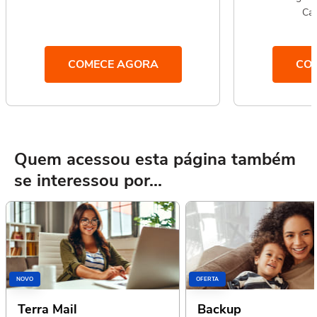
Car
COMECE AGORA
CO
Quem acessou esta página também
se interessou por...
NOVO
OFERTA
Terra Mail
Backup