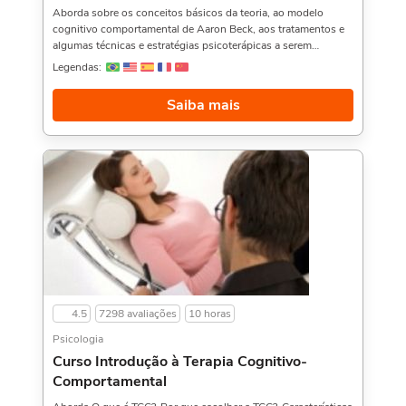
Aborda sobre os conceitos básicos da teoria, ao modelo
cognitivo comportamental de Aaron Beck, aos tratamentos e
algumas técnicas e estratégias psicoterápicas a serem
utilizadas, e muito mais.Outros cursos que podem ser
Legendas:
interessante: Curso de Automotivação na Prática,, Psicologia
do Esporte na Prática, e Introdução à Psicologia do Esporte,.
Saiba mais
Sobre a carga horária: O curso possui 80 horas de carga
horária. Porém, se for concluído antes de 5 dias, passa a ter
10 horas de carga horária. Conforme nosso contrato e termos
de uso.
4.5
7298 avaliações
10 horas
Psicologia
Curso Introdução à Terapia Cognitivo-
Comportamental