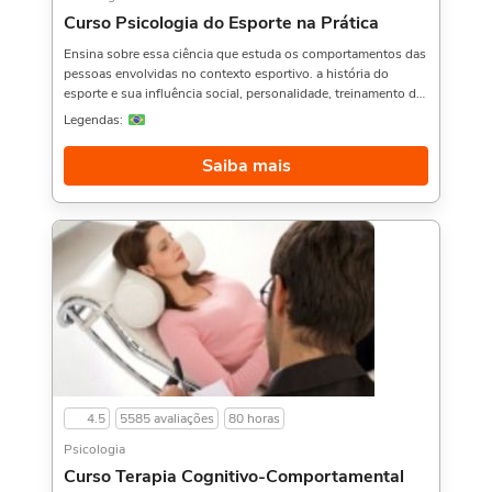
Curso Psicologia do Esporte na Prática
Ensina sobre essa ciência que estuda os comportamentos das
pessoas envolvidas no contexto esportivo. a história do
esporte e sua influência social, personalidade, treinamento de
habilidades psicológicas, sobre psicoterapia e muito
Legendas:
mais.Quem viu esse curso também gostou do Curso de
Psicologia Social,, Automotivação na Prática, e Psicologia
Saiba mais
Clínica na Prática,. Sobre a carga horária: O curso possui 80
horas de carga horária. Porém, se for concluído antes de 5
dias, passa a ter 10 horas de carga horária. Conforme nosso
contrato e termos de uso.
4.5
5585 avaliações
80 horas
Psicologia
Curso Terapia Cognitivo-Comportamental