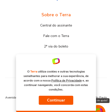
Sobre o Terra
Central do assinante
Fale com o Terra
2ª via do boleto
Mapa do site
Portal Terra
O
Terra
utiliza cookies e outras tecnologias
semelhantes para melhorar a sua experiência, de
acordo com a nossa
Política de Privacidade
e, ao
continuar navegando, você concorda com estas
condições.
© COPYRIGHT 2026, TERRA NETWORKS BRASIL S.A
Avenida Engenheiro Luís Carlos Berrini, 1376 - Cidade Monções - São Paulo
Continuar
Precisa de ajuda?
– SP. CNPJ 91.088.328/0001-67