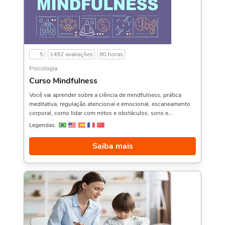
5
1492 avaliações
80 horas
Psicologia
Curso Mindfulness
Você vai aprender sobre a ciência de mindfulness, prática
meditativa, regulação atencional e emocional, escaneamento
corporal, como lidar com mitos e obstáculos, sons e
pensamentos, tipos de escuta, as bases para felicidade e
Legendas:
muito mais.Quem viu esse curso também gostou do Curso de
Comunicação Assertiva,, Construindo o Sucesso Através da
Saiba mais
Imagem, e Relações Interpessoais no Trabalho na Prática,.
Sobre a carga horária: O curso possui 80 horas de carga
horária. Porém, se for concluído antes de 5 dias, passa a ter
10 horas de carga horária. Conforme nosso contrato e termos
de uso.