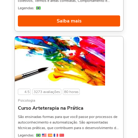
coletivos, Termos e áreas correlatas, Comportamento e
consumo, O Homem e sua Essência, Construção da
Legendas:
identidade, Individuação, Definição de grupo, Identidade
grupal e Dinâmica dos pequenos grupos.Gostou desse curso?
Saiba mais
Então veja também o Curso de Introdução à Automotivação,,
Psicologia Social, e Psicologia do Esporte na Prática,. Sobre a
carga horária: O curso possui 10 horas de carga horária.
4.5
3273 avaliações
80 horas
Psicologia
Curso Arteterapia na Prática
São ensinadas formas para que você passe por processos de
autoconhecimento e autorrealização. São apresentadas
técnicas práticas, que contribuem para o desenvolvimento do
ser humano, em determinadas áreas, como organização e
Legendas: