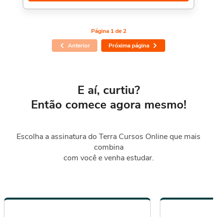
Porém, se for concluído antes de 5 dias, passa a ter 10 horas
de carga horária. Conforme nosso contrato e termos de uso.
Página 1 de 2
Anterior
Próxima página
E aí, curtiu?
Então comece agora mesmo!
Escolha a assinatura do Terra Cursos Online que mais
combina
com você e venha estudar.