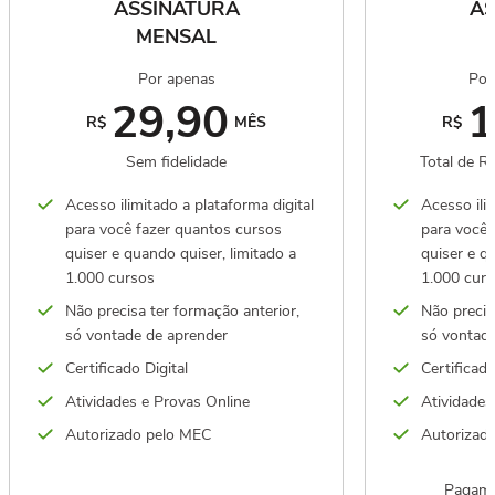
ASSINATURA
AS
MENSAL
Por apenas
Por
29,90
1
R$
MÊS
R$
Sem fidelidade
Total de R
Acesso ilimitado a plataforma digital
Acesso ilim
para você fazer quantos cursos
para você 
quiser e quando quiser, limitado a
quiser e q
1.000 cursos
1.000 cur
Não precisa ter formação anterior,
Não precis
só vontade de aprender
só vontade
Certificado Digital
Certificado
Atividades e Provas Online
Atividades
Autorizado pelo MEC
Autorizad
Pagame