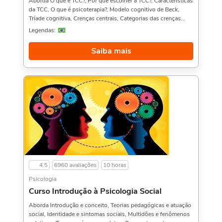
Aborda O que é TCC?, Por que escolher a TCC?, Características
da TCC, O que é psicoterapia?, Modelo cognitivo de Beck,
Tríade cognitiva, Crenças centrais, Categorias das crenças
centrais, Crenças subjacentes, Pensamento Automático (PA),
Legendas:
Emoções, Comportamento, Objetivos do tratamento e
Formulário.Uma dica seria aproveitar e ver também Curso de
Saiba mais
Terapia Cognitivo-Comportamental,, Introdução à
Automotivação, e Introdução à Psicologia Social,. Sobre a
carga horária: O curso possui 10 horas de carga horária.
4.5
6960 avaliações
10 horas
Psicologia
Curso Introdução à Psicologia Social
Aborda Introdução e conceito, Teorias pedagógicas e atuação
social, Identidade e sintomas sociais, Multidões e fenômenos