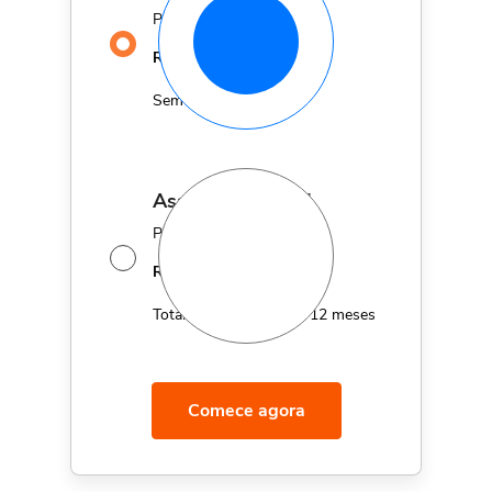
Por apenas
29,90
R$
MÊS
Sem fidelidade
assinatura anual
Por apenas 12x de
14,95
R$
MÊS
Total de R$179,40 por 12 meses
Comece agora