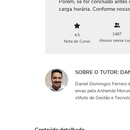
Porém, se for concluído antes 
carga horária. Conforme nosso
1487
4.5
Alunos nesse cu
Nota do Curso
SOBRE O TUTOR: DA
Daniel Domingos Ferrero é
emas pela Anhembi Morum
stituto de Gestão e Tecnol
Conteúdo detalhado