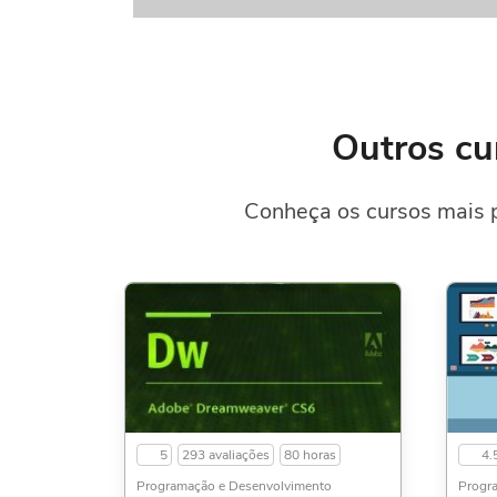
Outros cu
Conheça os cursos mais 
5
293 avaliações
80 horas
4.
Programação e Desenvolvimento
Progr