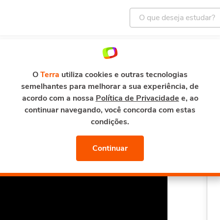
ENTRETENIMENTO
E-MAIL E SEGURANÇA
TERRA M
mento
Curso de Analista de Cibersegurança
O
Terra
utiliza cookies e outras tecnologias
semelhantes para melhorar a sua experiência, de
Cibersegurança
acordo com a nossa
Política de Privacidade
e, ao
continuar navegando, você concorda com estas
condições.
Continuar