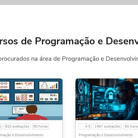
rsos de Programação e Desen
procurados na área de Programação e Desenvolvim
5
810 avaliações
80 horas
4.5
1487 avaliações
80 hora
amação e Desenvolvimento
Programação e Desenvolvimento