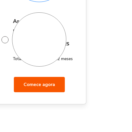
assinatura anual
Por apenas 12x de
14,95
R$
MÊS
Total de R$179,40 por 12 meses
Comece agora