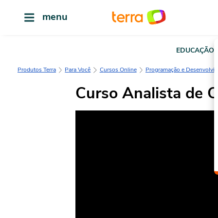
menu
EDUCAÇÃO
Produtos Terra
Para Você
Cursos Online
Programação e Desenvolvi
Curso Analista de 