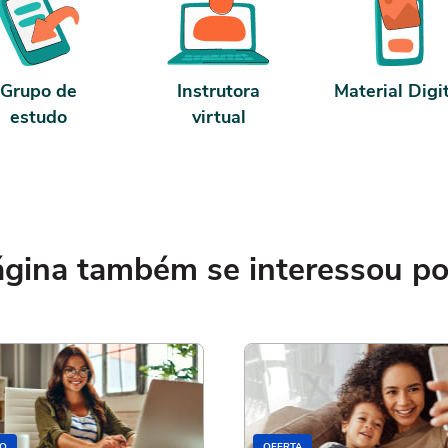
Grupo de
Instrutora
Material Digi
estudo
virtual
ina também se interessou por
O
OFERTA