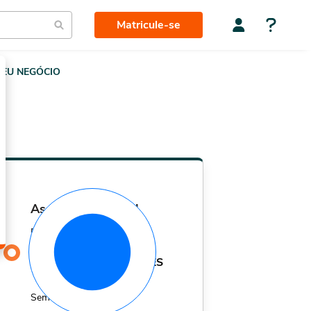
Matricule-se
EU NEGÓCIO
assinatura mensal
Por apenas
29,90
R$
MÊS
Sem fidelidade