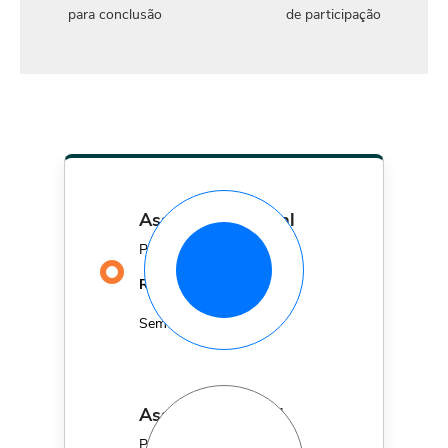
para conclusão
de participação
assinatura mensal
Por apenas
29,90
R$
MÊS
Sem fidelidade
assinatura anual
Por apenas 12x de