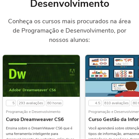
Desenvolvimento
Conheça os cursos mais procurados na área
de Programação e Desenvolvimento, por
nossos alunos:
5
293 avaliações
80 horas
4.5
810 avaliações
80 
Programação e Desenvolvimento
Programação e Desenvolvime
Curso Dreamweaver CS6
Curso Gestão da Info
Ensina sobre o DreamWeaver CS6 que é
Você aprenderá sobre obtençã
uma ferramenta inteligente para
tipos de informação, armazen