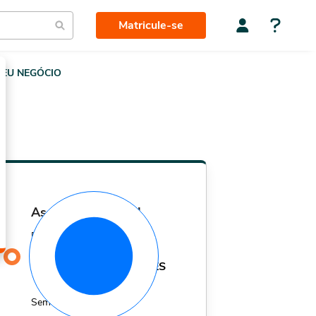
Matricule-se
EU NEGÓCIO
assinatura mensal
Por apenas
29,90
R$
MÊS
Sem fidelidade