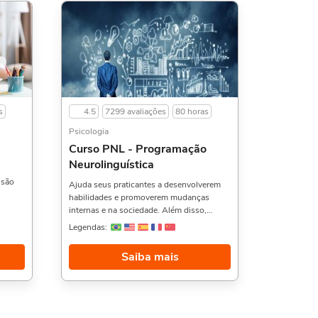
s
4.5
7299 avaliações
80 horas
Psicologia
Curso PNL - Programação
Neurolinguística
 são
Ajuda seus praticantes a desenvolverem
habilidades e promoverem mudanças
e
internas e na sociedade. Além disso,
de
ensina, na prática, como funciona a
Legendas:
Programação Neurolinguística, técnicas de
ia
readaptação, motivação e mudança de
Saiba mais
bras
pensamento. O objetivo é disseminar a
icas:
PNL como uma arte, sustentada por
pressupostos e filosofias de
 carga
mudança.Geralmente quem gosta desse
es de 5
curso gostam também do Curso de