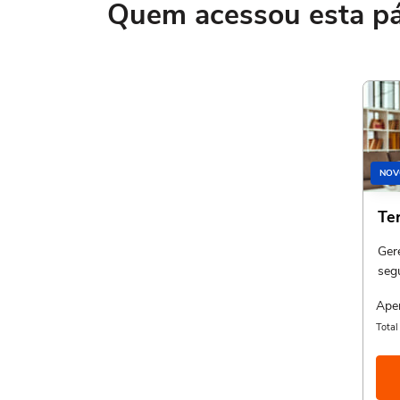
Quem acessou esta pág
NOV
Te
Ger
seg
Ape
Tota