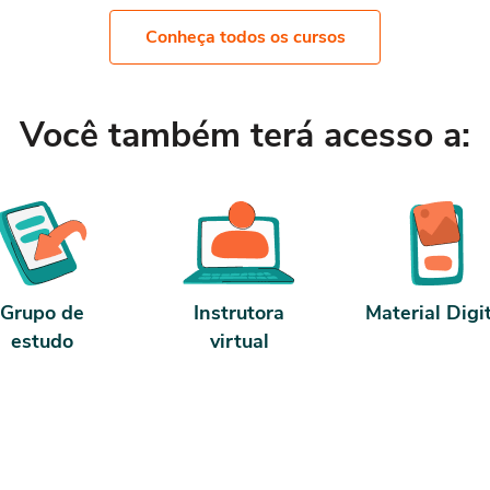
 se for concluído antes de 5 dias,
dias, passa a ter 10 horas de carga h
a ter 10 horas de carga horária.
Conforme nosso contrato e termos 
Conheça todos os cursos
me nosso contrato e termos de uso.
Você também terá acesso a:
Grupo de
Instrutora
Material Digi
estudo
virtual