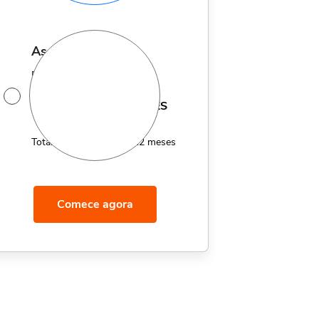
assinatura anual
Por apenas 12x de
14,95
R$
MÊS
Total de R$179,40 por 12 meses
Comece agora