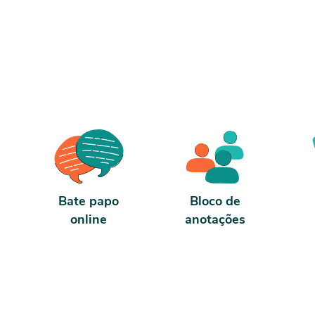
carga horária. Porém, se for concluído
Porém,
antes de 5 dias, passa a ter 10 horas de
passa 
carga horária. Conforme nosso contrato e
Confor
termos de uso.
Bate papo
Bloco de
online
anotações