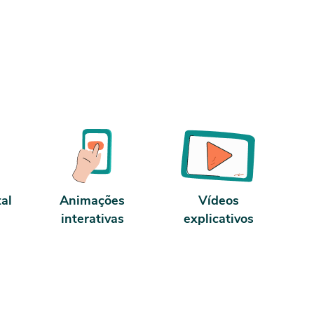
orária.
Inteligência Emocional,, Consultoria de
de uso.
Moda, e Marcenaria,. Sobre a carga horária:
O curso possui 80 horas de carga horária.
Porém, se for concluído antes de 5 dias,
passa a ter 10 horas de carga horária.
Conforme nosso contrato e termos de uso.
tal
Animações
Vídeos
interativas
explicativos