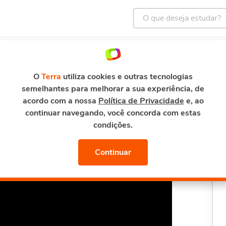
ENTRETENIMENTO
E-MAIL E SEGURANÇA
TERRA M
rodução à Psicologia Clínica na Prática
O
Terra
utiliza cookies e outras tecnologias
semelhantes para melhorar a sua experiência, de
Psicologia Clínica na
acordo com a nossa
Política de Privacidade
e, ao
continuar navegando, você concorda com estas
condições.
Continuar