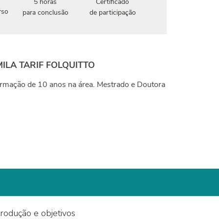
5 horas
Certificado
rso
para conclusão
de participação
ILA TARIF FOLQUITTO
rmação de 10 anos na área. Mestrado e Doutora
ntrodução e objetivos