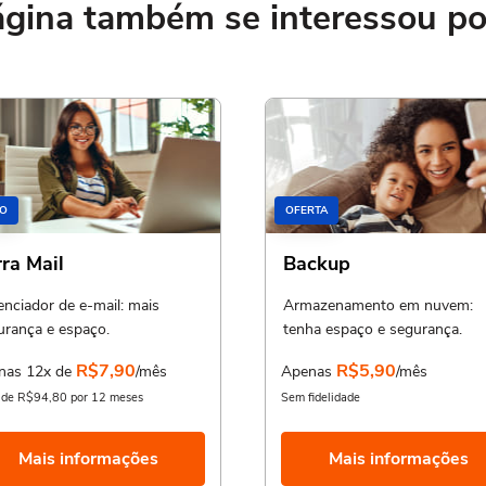
ina também se interessou por
O
OFERTA
rra Mail
Backup
enciador de e-mail: mais
Armazenamento em nuvem:
urança e espaço.
tenha espaço e segurança.
R$7,90
R$5,90
nas 12x de
/mês
Apenas
/mês
l de R$94,80 por 12 meses
Sem fidelidade
Mais informações
Mais informações