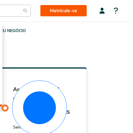
Matricule-se
EU NEGÓCIO
assinatura mensal
Por apenas
29,90
R$
MÊS
Sem fidelidade