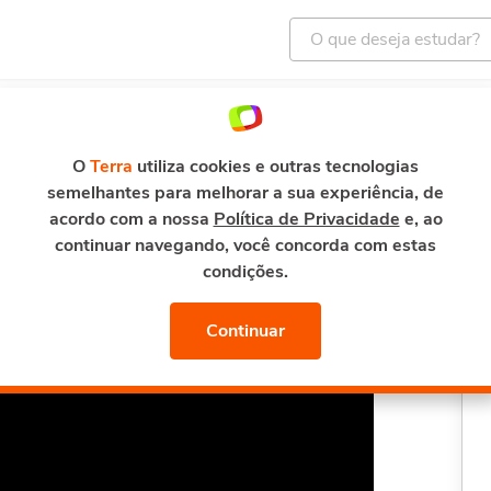
ENTRETENIMENTO
E-MAIL E SEGURANÇA
TERRA M
so de Diversidade nas Organizações
O
Terra
utiliza cookies e outras tecnologias
semelhantes para melhorar a sua experiência, de
nas Organizações
acordo com a nossa
Política de Privacidade
e, ao
continuar navegando, você concorda com estas
condições.
Continuar