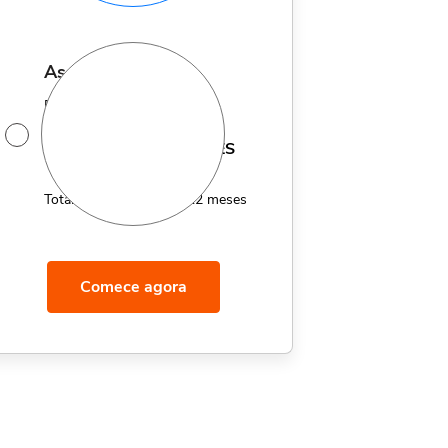
assinatura anual
Por apenas 12x de
14,95
R$
MÊS
Total de R$179,40 por 12 meses
Comece agora