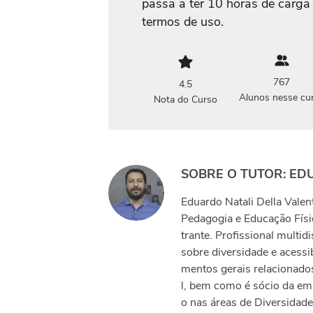
passa a ter 10 horas de carga
termos de uso.
767
4.5
Alunos nesse cu
Nota do Curso
SOBRE O TUTOR: ED
Eduardo Natali Della Vale
Pedagogia e Educação Físic
trante. Profissional multid
sobre diversidade e acessib
mentos gerais relacionad
l, bem como é sócio da em
o nas áreas de Diversidade