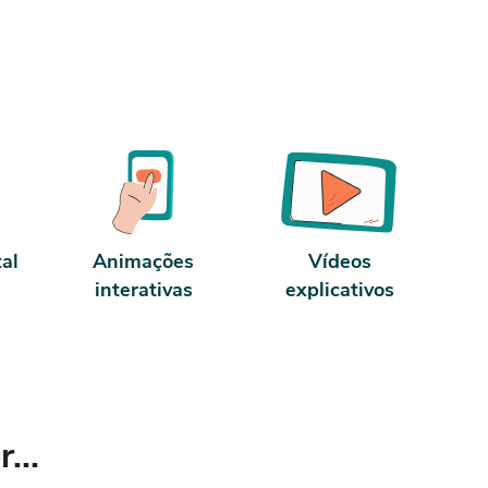
carga horária. Conforme nosso contrato e
termos de uso.
tal
Animações
Vídeos
interativas
explicativos
...