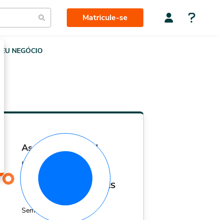
Matricule-se
EU NEGÓCIO
assinatura mensal
Por apenas
29,90
R$
MÊS
Sem fidelidade