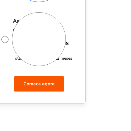
assinatura anual
Por apenas 12x de
14,95
R$
MÊS
Total de R$179,40 por 12 meses
Comece agora