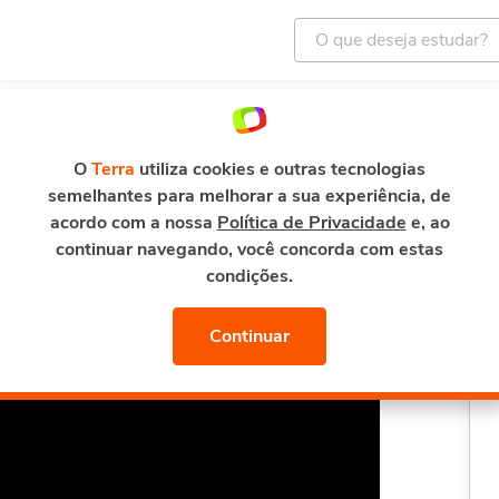
ENTRETENIMENTO
E-MAIL E SEGURANÇA
TERRA M
so de Como Treinar Pessoas
O
Terra
utiliza cookies e outras tecnologias
semelhantes para melhorar a sua experiência, de
 Pessoas
acordo com a nossa
Política de Privacidade
e, ao
continuar navegando, você concorda com estas
condições.
Continuar