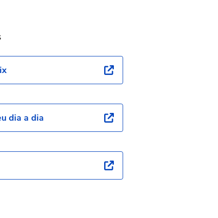
s
ix
u dia a dia