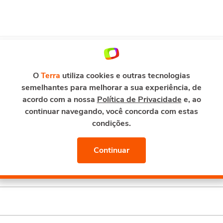
ENTRETENIMENTO
E-MAIL E SEGURANÇA
TERRA M
O
Terra
utiliza cookies e outras tecnologias
semelhantes para melhorar a sua experiência, de
acordo com a nossa
Política de Privacidade
e, ao
continuar navegando, você concorda com estas
toriais ou Perguntas
Frequent
condições.
lecione o produto que você precisa
de ajuda e ace
Continuar
rapidamente os
tutoriais e dúvidas