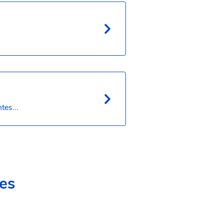
tes...
es