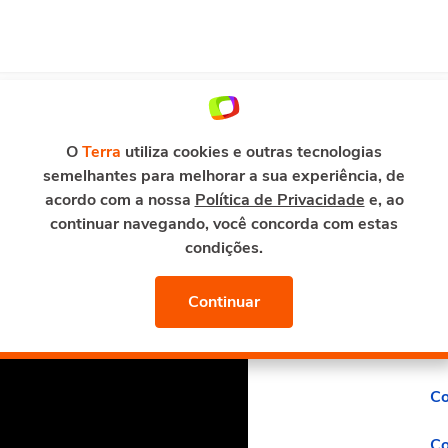
E-MAIL E SEGURANÇA
HOSPEDAGEM
MAIS SOLU
rar pagamentos na minha loja virtual?
O
Terra
utiliza cookies e outras tecnologias
semelhantes para melhorar a sua experiência, de
acordo com a nossa
Política de Privacidade
e, ao
M
continuar navegando, você concorda com estas
s na minha loja
condições.
Co
Pe
Continuar
Mo
Co
Co