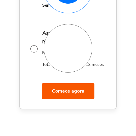
Sem fidelidade
assinatura anual
Por apenas 12x de
14,95
R$
MÊS
Total de R$179,40 por 12 meses
Comece agora