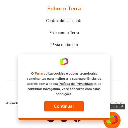
Sobre o Terra
Central do assinante
Fale com o Terra
2ª via do boleto
Mapa do site
Portal Terra
O
Terra
utiliza cookies e outras tecnologias
semelhantes para melhorar a sua experiência, de
acordo com a nossa
Política de Privacidade
e, ao
continuar navegando, você concorda com estas
condições.
© COPYRIGHT 2026, TERRA NETWORKS BRASIL S.A
Avenida Engenheiro Luís Carlos Berrini, 1376 - Cidade Monções - São Paulo
Continuar
Precisa de ajuda?
– SP. CNPJ 91.088.328/0001-67