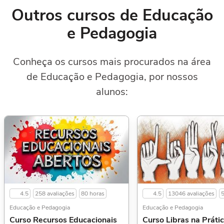
Outros cursos de Educação
e Pedagogia
Conheça os cursos mais procurados na área
de Educação e Pedagogia, por nossos
alunos:
4.5
258 avaliações
80 horas
4.5
13046 avaliações
5
Educação e Pedagogia
Educação e Pedagogia
Curso Recursos Educacionais
Curso Libras na Prátic