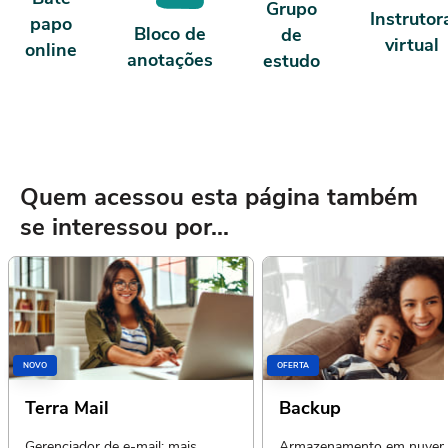
Grupo
Instrutor
papo
Bloco de
de
virtual
online
anotações
estudo
Quem acessou esta página também
se interessou por...
NOVO
OFERTA
Terra Mail
Backup
Gerenciador de e-mail: mais
Armazenamento em nuvem