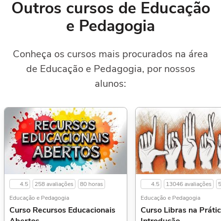
Outros cursos de Educação
e Pedagogia
Conheça os cursos mais procurados na área
de Educação e Pedagogia, por nossos
alunos:
4.5
258 avaliações
80 horas
4.5
13046 avaliações
5
Educação e Pedagogia
Educação e Pedagogia
Curso Recursos Educacionais
Curso Libras na Prátic