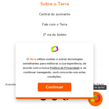
Sobre o Terra
Central do assinante
Fale com o Terra
2ª via do boleto
Mapa do site
Portal Terra
O
Terra
utiliza cookies e outras tecnologias
semelhantes para melhorar a sua experiência, de
acordo com a nossa
Política de Privacidade
e, ao
continuar navegando, você concorda com estas
condições.
© COPYRIGHT 2026, TERRA NETWORKS BRASIL S.A
Avenida Engenheiro Luís Carlos Berrini, 1376 - Cidade Monções - São Paulo
Continuar
Precisa de ajuda?
– SP. CNPJ 91.088.328/0001-67