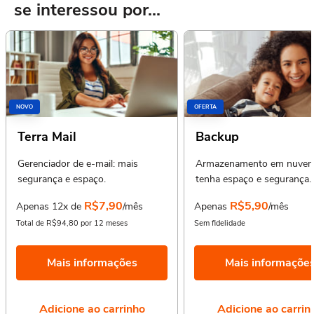
se interessou por...
NOVO
OFERTA
Terra Mail
Backup
Gerenciador de e-mail: mais
Armazenamento em nuvem
segurança e espaço.
tenha espaço e segurança.
R$7,90
R$5,90
Apenas 12x de
/mês
Apenas
/mês
Total de R$94,80 por 12 meses
Sem fidelidade
Mais informações
Mais informaçõe
Adicione ao carrinho
Adicione ao carrin