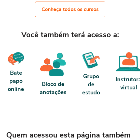
horária: O curso possui 80 horas de carga
horária. Porém, se for concluído antes de 5
Conheça todos os cursos
dias, passa a ter 10 horas de carga horária.
Conforme nosso contrato e termos de uso.
Você também terá acesso a:
Bate
Grupo
Instrutor
papo
Bloco de
de
virtual
online
anotações
estudo
Quem acessou esta página também