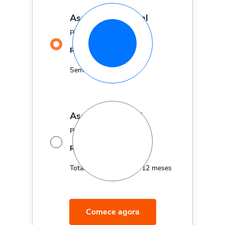
assinatura mensal
Por apenas
29,90
R$
MÊS
Sem fidelidade
assinatura anual
Por apenas 12x de
14,95
R$
MÊS
Total de R$179,40 por 12 meses
Comece agora