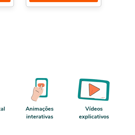
de
presencial. Além disso temos também o
ar de
Curso de Back Office,, Processos
istrar
Organizacionais, e Eficiência Operacional:
Origem, Evolução e Futuro,. Sobre a carga
ras de
horária: O curso possui 80 horas de carga
do
horária. Porém, se for concluído antes de 5
s de
dias, passa a ter 10 horas de carga horária.
rato e
Conforme nosso contrato e termos de uso.
tal
Animações
Vídeos
interativas
explicativos