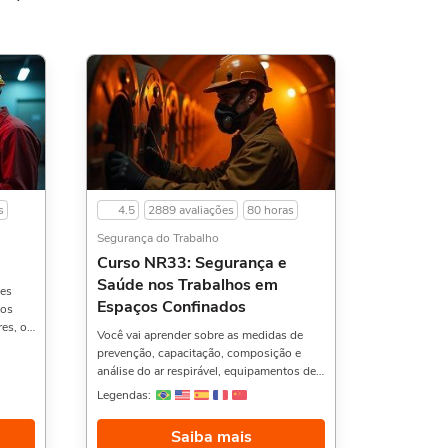
s
4.5
2889 avaliações
80 horas
Segurança do Trabalho
Curso NR33: Segurança e
Saúde nos Trabalhos em
des
Espaços Confinados
 os
res, os
Você vai aprender sobre as medidas de
dade,
prevenção, capacitação, composição e
s de
análise do ar respirável, equipamentos de
detecção e de proteção, e muito mais.
Legendas:
mas,
Curso básico apenas para passar noções
.
das normas, não habilita a pessoa a nível
Saiba mais
al.
técnico. Sendo necessário um curso