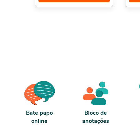
relação entre a NR1 e outras normas como
possui
a NR9 e a NR5, o uso de tecnologia nos
se for
treinamentos obrigatórios e muito mais.
ter 10
Aproveitamos para indicar também: Curso
nosso 
de NR23,, Introdução aos Primeiros
Socorros, e NR6,. Sobre a carga horária: O
curso possui 80 horas de carga horária.
Porém, se for concluído antes de 5 dias,
passa a ter 10 horas de carga horária.
Conforme nosso contrato e termos de uso.
Bate papo
Bloco de
online
anotações