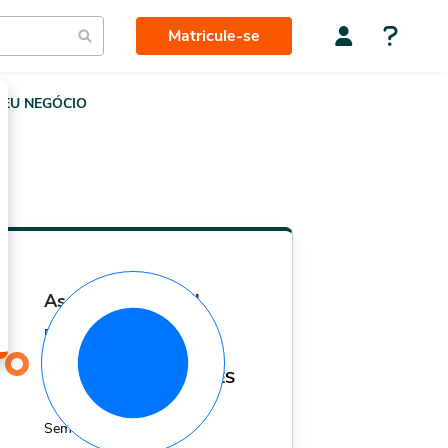
Matricule-se
EU NEGÓCIO
assinatura mensal
Por apenas
29,90
R$
MÊS
Sem fidelidade