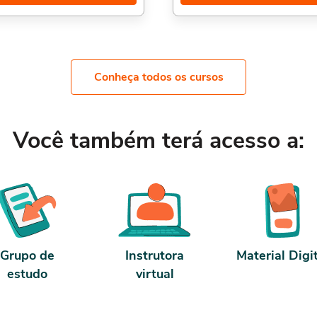
 80 horas de carga horária. Porém,
Além disso temos também o Curso 
 concluído antes de 5 dias, passa a
Como trabalhar Home Office,, Auxili
 horas de carga horária. Conforme
Escritório na Prática, e Como Admin
contrato e termos de uso.
Micro e Pequenas Empresas,. Sobre a
carga horária: O curso possui 80 ho
carga horária. Porém, se for concluí
Conheça todos os cursos
antes de 5 dias, passa a ter 10 hora
carga horária. Conforme nosso cont
termos de uso.
Você também terá acesso a:
Grupo de
Instrutora
Material Digi
estudo
virtual