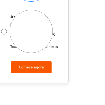
assinatura anual
Por apenas 12x de
14,95
R$
MÊS
Total de R$179,40 por 12 meses
Comece agora